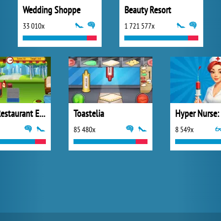
Wedding Shoppe
Beauty Resort
33 010x
1 721 577x
Burger Restaurant Express
Toastelia
85 480x
8 549x