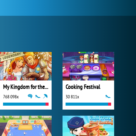
My Kingdom for the Princess Plná verze
Cooking Festival
768 098x
30 811x