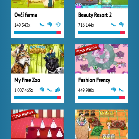
Ovčí farma
Beauty Resort 2
149 343x
716 144x
My Free Zoo
Fashion Frenzy
1 007 465x
449 980x