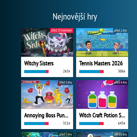
Nejnovější hry
před 23 hodinami
před 2 dny
Witchy Sisters
Tennis Masters 2026
265x
306x
před 3 dny
před 4 dny
Annoying Boss Punch Game
Witch Craft Potion Sort
311x
643x
před 5 dny
před 6 dny