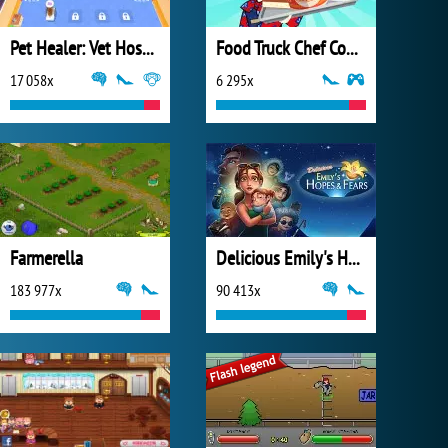
Pet Healer: Vet Hospital
Food Truck Chef Cooking
17 058x
6 295x
Farmerella
Delicious Emily's Hopes & Fears
183 977x
90 413x