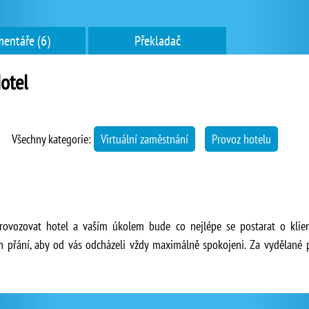
entáře (6)
Překladač
otel
Všechny kategorie:
Virtuální zaměstnání
Provoz hotelu
rovozovat hotel a vaším úkolem bude co nejlépe se postarat o klient
h přání, aby od vás odcházeli vždy maximálně spokojeni. Za vydělané pe