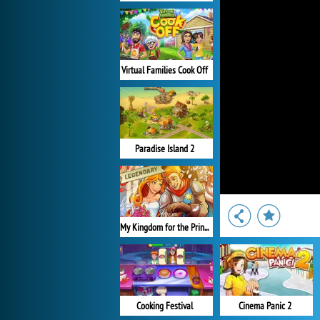
Virtual Families Cook Off
Paradise Island 2
My Kingdom for the Princess Plná verze
Cooking Festival
Cinema Panic 2