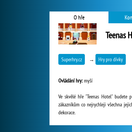
O hře
Kom
Teenas H
Superhry.cz
→
Hry pro dívky
Ovládání hry:
myší
Ve skvělé hře "Teenas Hotel" budete p
zákazníkům co nejrychleji všechna jejic
dekorace.