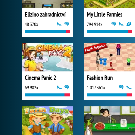
Elizino zahradnictví
My Little Farmies
48 370x
794 914x
Cinema Panic 2
Fashion Run
69 982x
1 017 361x