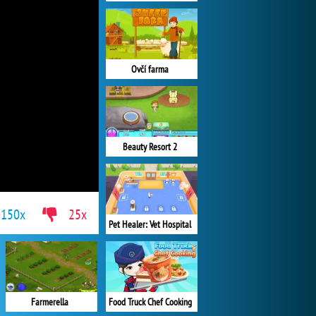
Ovčí farma
Beauty Resort 2
150x
25x
Pet Healer: Vet Hospital
Farmerella
Food Truck Chef Cooking