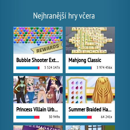
Nejhranější hry včera
Bubble Shooter Extreme
Mahjong Classic
5 524 147x
3 974 456x
Princess Villain Urban Outfitters Summer
Summer Braided Hairstyles
30 949x
64 241x