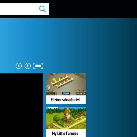
Elizino zahradnictví
My Little Farmies