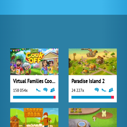
Virtual Families Cook Off
Paradise Island 2
158 054x
24 227x