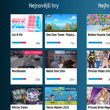
Nejnovější hry
Nejhr
Cut N Fill
One Shot Tower: Physics Destroyer
Bubble Shooter Ex
84x
71x
5 52
před 22 hodinami
před 2 dny
WorldGuessr
Battle Shot Elite
178x
237x
3
před 3 dny
před 4 dny
Witchy Sisters
Tennis Masters 2026
Princess Bride Mag