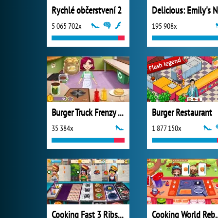
Rychlé občerstvení 2
5 065 702x
195 908x
Burger Truck Frenzy USA
Burger Restaurant
35 384x
1 877 150x
Cooking Fast 3 Ribs and Pancakes
Cooking Wo