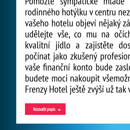
Pomozte sympatické mladé
rodinného hotýlku v centru ne
vašeho hotelu objeví nějaký z
udělejte vše, co mu na očích
kvalitní jídlo a zajistěte d
počínat jako zkušený profesion
vaše finanční konto bude zasl
budete moci nakoupit všemožná
Frenzy Hotel ještě zvýší už tak
Rozbalit popis