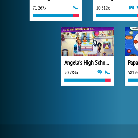
71 267x
10 312x
Angela's High School Reunion
Papa
20 783x
581 6