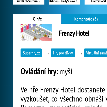
Rychlé občerstvení 2
Delicious: Emily's New Beginning
Frenzy Hotel 
O hře
Komentáře (6)
Frenzy Hotel
Superhry.cz
→
Hry pro dívky
→
Virtuální zamě
Ovládání hry:
myší
Ve hře Frenzy Hotel dostanete j
vyzkoušet, co všechno obnáší v