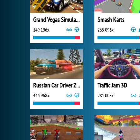
Grand Vegas Simulator
Smash Karts
149 196x
265 096x
Russian Car Driver ZIL 130
Traffic Jam 3D
446 968x
281 008x