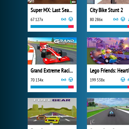
Super MX: Last Season
City Bike Stunt 2
67 127x
80 286x
Grand Extreme Racing
70 134x
199 538x