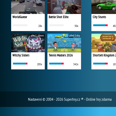
WorldGuessr
Battle Shot Elite
City Stunts
28x
50x
40
před 1 dnem
před 3 dny
Witchy Sisters
Tennis Masters 2026
Shortie's Kingdom 
285x
342x
10
Nastavení
© 2004 - 2026 Superhry.cz ® - Online hry zdarma