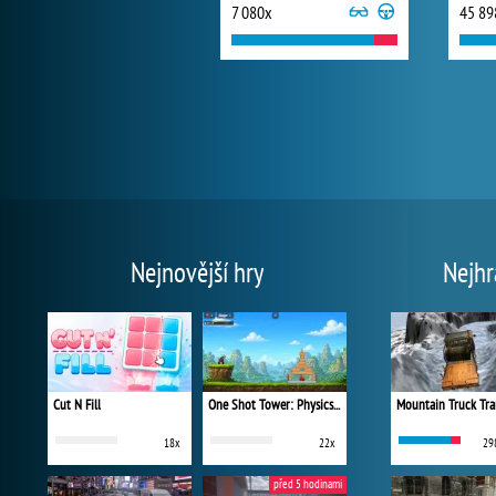
7 080x
45 89
Nejnovější hry
Nejhr
Cut N Fill
One Shot Tower: Physics Destroyer
Mountain Truck Tra
18x
22x
29
před 5 hodinami