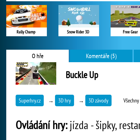
Rally Champ
Snow Rider 3D
Free Gear
O hře
Komentáře (5)
Buckle Up
Superhry.cz
→
3D hry
→
3D závody
Všechny 
Ovládání hry:
jízda - šipky, rest