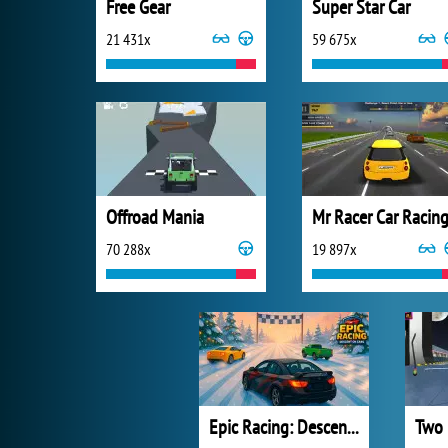
Free Gear
Super Star Car
21 431x
59 675x
Offroad Mania
Mr Racer Car Racin
70 288x
19 897x
Epic Racing: Descent on Cars
Two 