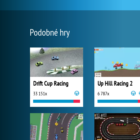
Podobné hry
Drift Cup Racing
Up Hill Racing 2
33 151x
6 787x