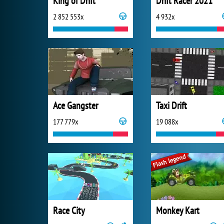
King of Drift
Drift Racer 2021
2 852 553x
4 932x
Ace Gangster
Taxi Drift
177 779x
19 088x
Race City
Monkey Kart