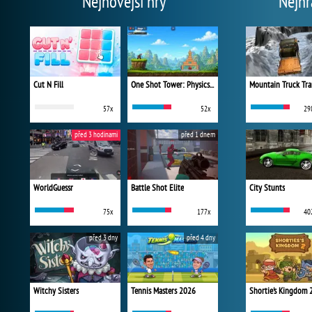
Nejnovější hry
Nejhr
Cut N Fill
One Shot Tower: Physics Destroyer
Mountain Truck Tra
57x
52x
29
před 3 hodinami
před 1 dnem
WorldGuessr
Battle Shot Elite
City Stunts
75x
177x
40
před 3 dny
před 4 dny
Witchy Sisters
Tennis Masters 2026
Shortie's Kingdom 