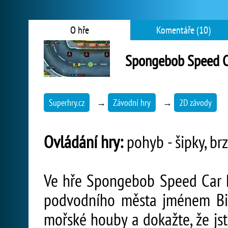
O hře
Komentáře (10)
Spongebob Speed C
Superhry.cz
→
Závodní hry
→
2D závody
Ovládání hry:
pohyb - šipky, br
Ve hře Spongebob Speed Car R
podvodního města jménem Biki
mořské houby a dokažte, že js