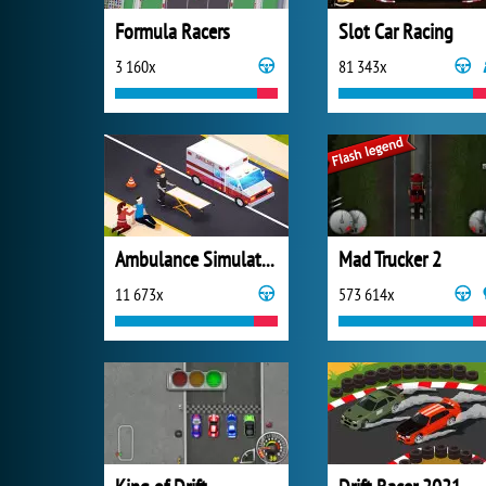
Formula Racers
Slot Car Racing
3 160x
81 343x
Ambulance Simulator 2021
Mad Trucker 2
11 673x
573 614x