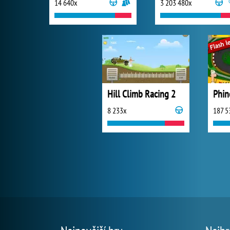
14 640x
3 203 480x
Hill Climb Racing 2
Phin
8 233x
187 5