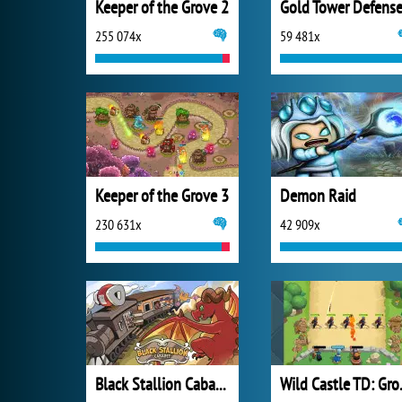
Keeper of the Grove 2
Gold Tower Defens
255 074x
59 481x
Keeper of the Grove 3
Demon Raid
230 631x
42 909x
Black Stallion Cabaret
Wild C