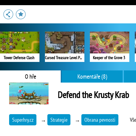
Tower Defense Clash
Cursed Treasure Level Pack
Keeper of the Grove 3
O hře
Komentáře (8)
Defend the Krusty Krab
Superhry.cz
→
Strategie
→
Obrana pevnosti
Vše