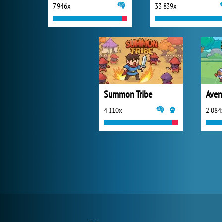
7 946x
33 839x
Summon Tribe
Aven
4 110x
2 084