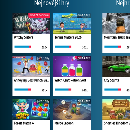
Nejnovější hry
Nejhr
před 21 hodinami
před 2 dny
Witchy Sisters
Tennis Masters 2026
Mountain Truck Tra
262x
303x
29
před 3 dny
před 4 dny
Annoying Boss Punch Game
Witch Craft Potion Sort
City Stunts
311x
640x
40
před 5 dny
před 6 dny
Forest Match 4
Merge Lagoon
Shortie's Kingdom 