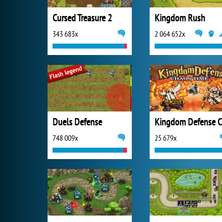
Cursed Treasure 2
Kingdom Rush
343 683x
2 064 652x
Duels Defense
748 009x
25 679x