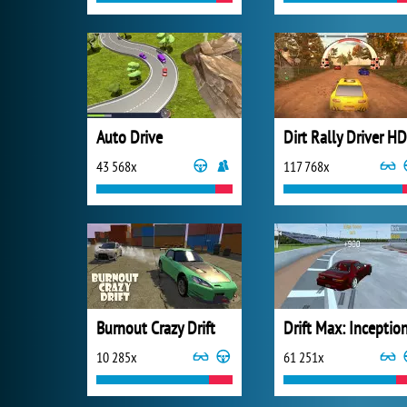
Auto Drive
Dirt Rally Driver HD
43 568x
117 768x
Burnout Crazy Drift
Drift Max: Inceptio
10 285x
61 251x