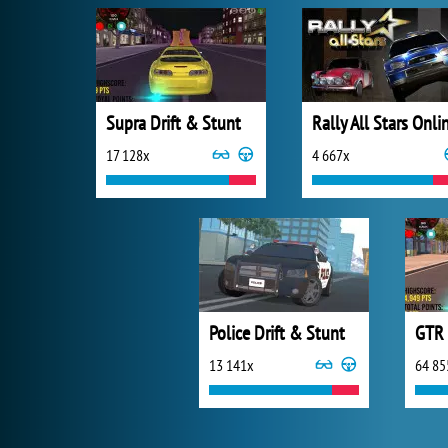
Supra Drift & Stunt
Rally All Stars Onli
17 128x
4 667x
Police Drift & Stunt
GTR 
13 141x
64 85