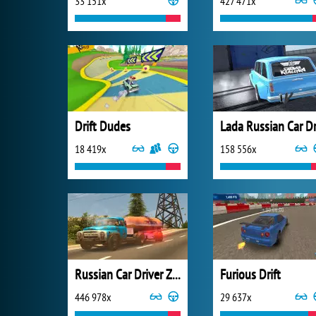
33 151x
427 471x
Drift Dudes
18 419x
158 556x
Russian Car Driver ZIL 130
Furious Drift
446 978x
29 637x