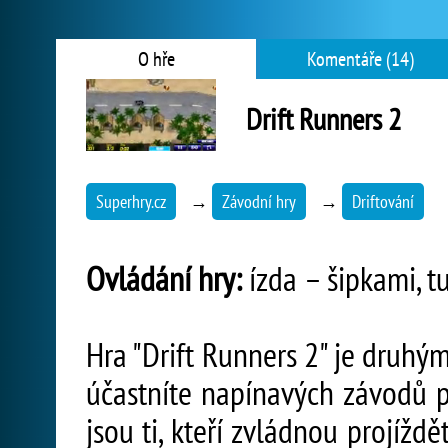
O hře
Komentáře (14)
Drift Runners 2
Superhry.cz
→
Závodní hry
→
Driftování
Ovládání hry:
ízda – šipkami, t
Hra "Drift Runners 2" je druhý
účastníte napínavých závodů p
jsou ti, kteří zvládnou projíž