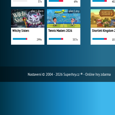
37x
69x
40
před 1 dnem
před 3 dny
Witchy Sisters
Tennis Masters 2026
Shortie's Kingdom 
299x
357x
10
Nastavení
© 2004 - 2026 Superhry.cz ® - Online hry zdarma