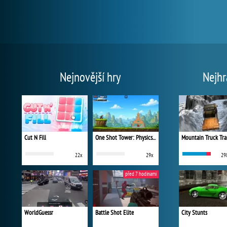
Nejnovější hry
Nejhr
Cut N Fill
One Shot Tower: Physics Destroyer
Mountain Truck Tra
22x
29x
29
před 7 hodinami
WorldGuessr
Battle Shot Elite
City Stunts