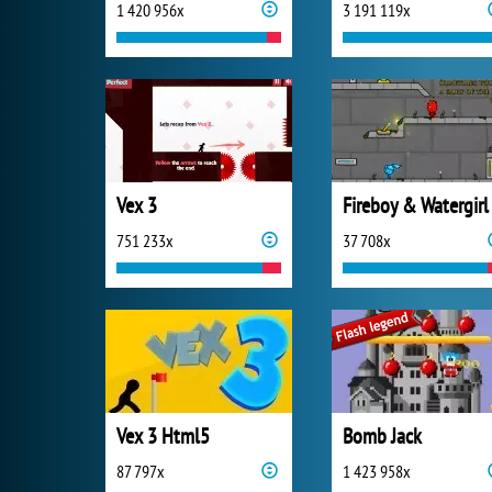
1 420 956x
3 191 119x
Vex 3
751 233x
37 708x
Vex 3 Html5
Bomb Jack
87 797x
1 423 958x