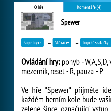
O hře
Komentáře (4)
Spewer
Superhry.cz
→
Skákačky
→
Logické skákačky
Ovládání hry:
pohyb - W,A,S,D, v
mezerník, reset - R, pauza - P
Ve hře "Spewer" přijměte ide
každém herním kole bude vaším
zelené šipce, označující vstup