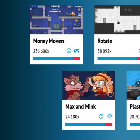
Money Movers
Rotate
236 606x
38 092x
Max and Mink
Plas
24 180x
20 70