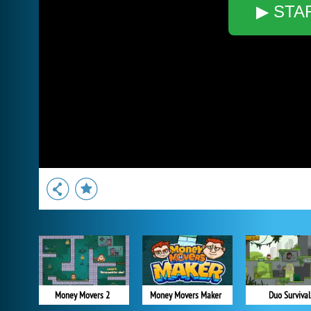
▶ STA
Money Movers 2
Money Movers Maker
Duo Survival