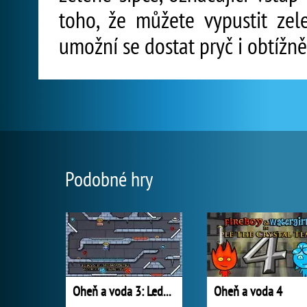
toho, že můžete vypustit zel
umožní se dostat pryč i obtížně
Podobné hry
Oheň a voda 3: Ledový chrám
Oheň a voda 4