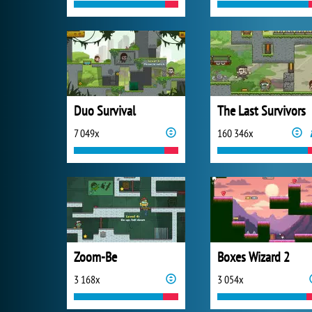
Duo Survival
The Last Survivors
7 049x
160 346x
Zoom-Be
Boxes Wizard 2
3 168x
3 054x