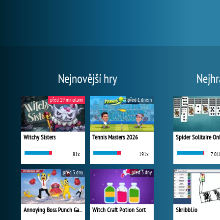
Nejnovější hry
Nejhr
před 19 minutami
před 1 dnem
Witchy Sisters
Tennis Masters 2026
Spider Solitaire On
81x
191x
7 01
před 3 dny
před 3 dny
Annoying Boss Punch Game
Witch Craft Potion Sort
Skribbl.io