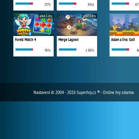
237x
561x
67
před 5 dny
před 6 dny
Forest Match 4
Merge Lagoon
Adam a Eva: Golf
787x
1 307x
8
Nastavení
© 2004 - 2026 Superhry.cz ® - Online hry zdarma