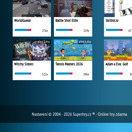
WorldGuessr
Battle Shot Elite
Skribbl.io
276x
319x
67
před 5 dny
před 6 dny
Witchy Sisters
Tennis Masters 2026
Adam a Eva: Golf
522x
596x
8
Nastavení
© 2004 - 2026 Superhry.cz ® - Online hry zdarma