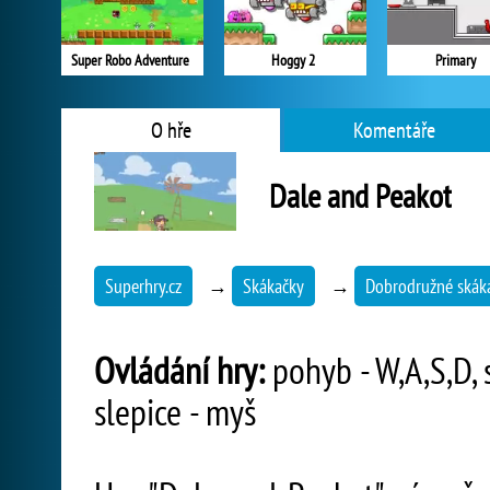
Super Robo Adventure
Hoggy 2
Primary
O hře
Komentáře
Dale and Peakot
Superhry.cz
→
Skákačky
→
Dobrodružné skák
Ovládání hry:
pohyb - W,A,S,D, s
slepice - myš