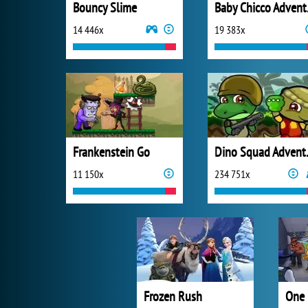
Bouncy Slime
Bab
14 446x
19 383x
Frankenstein Go
Dino 
11 150x
234 751x
Frozen Rush
One 