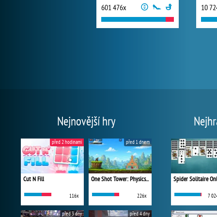
601 476x
10 72
Nejnovější hry
Nejhr
před 2 hodinami
před 1 dnem
Cut N Fill
One Shot Tower: Physics Destroyer
Spider Solitaire On
116x
226x
7 02
před 3 dny
před 4 dny