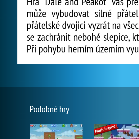
Hra "Dale and Peakot" vás přes
může vybudovat silné přáte
přátelské dvojici vyzrát na vš
se zachránit nebohé slepice, k
Při pohybu herním územím využ
Podobné hry