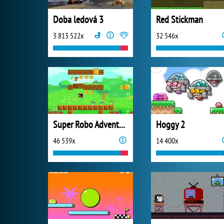
Doba ledová 3
Red Stickman
3 813 522x
32 546x
Super Robo Adventure
Hoggy 2
46 539x
14 400x