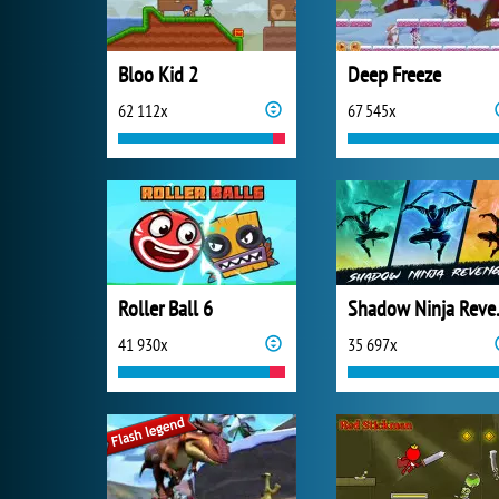
Bloo Kid 2
Deep Freeze
62 112x
67 545x
Roller Ball 6
Shado
41 930x
35 697x