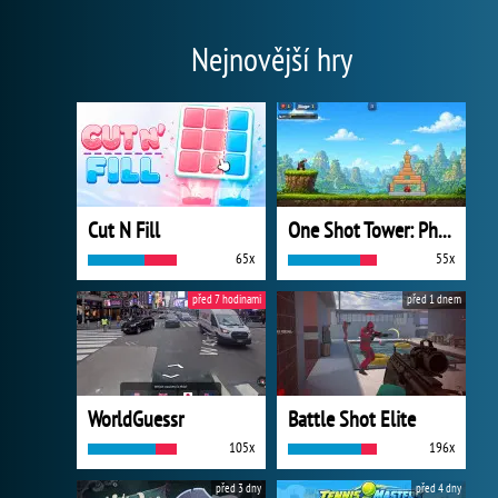
Nejnovější hry
Cut N Fill
One Shot Tower: Physics Destroyer
65x
55x
před 7 hodinami
před 1 dnem
WorldGuessr
Battle Shot Elite
105x
196x
před 3 dny
před 4 dny