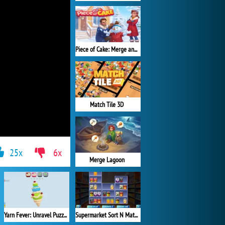
Piece of Cake: Merge and Bake
Match Tile 3D
25x
6x
Merge Lagoon
Yarn Fever: Unravel Puzzle
Supermarket Sort N Match