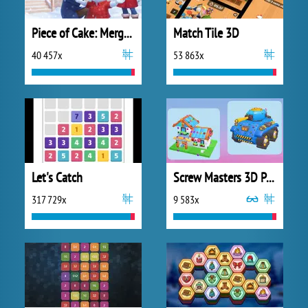
Piece of Cake: Merge and Bake
Match Tile 3D
40 457x
53 863x
Let's Catch
Screw Masters 3D Puzzle
317 729x
9 583x