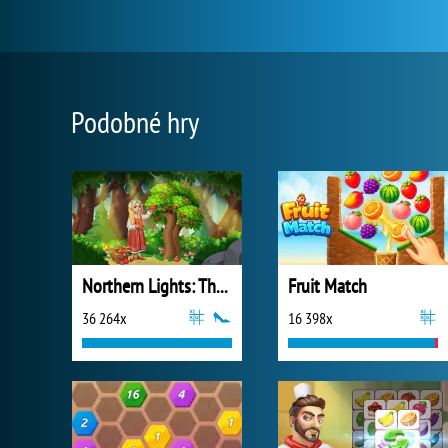
Podobné hry
Northern Lights: The Secret of the Forest
Fruit Match
36 264x
16 398x