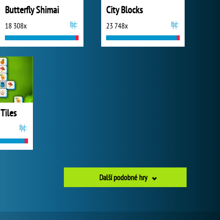
Butterfly Shimai
City Blocks
18 308x
23 748x
 Tiles
Další podobné hry