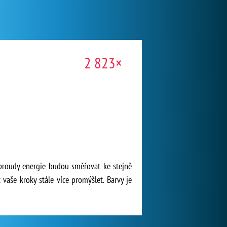
2 823×
 proudy energie budou směřovat ke stejně
še kroky stále více promýšlet. Barvy je