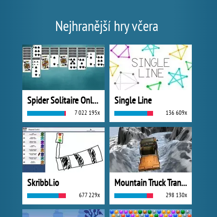
Nejhranější hry včera
Spider Solitaire Online
Single Line
7 022 195x
136 609x
Skribbl.io
Mountain Truck Transport
677 229x
298 130x