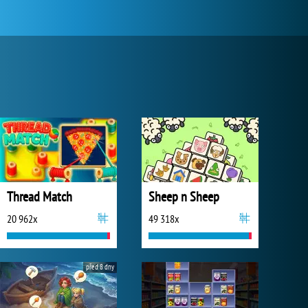
Thread Match
Sheep n Sheep
20 962x
49 318x
před 8 dny