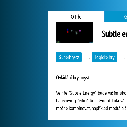
O hře
K
Subtle e
Superhry.cz
→
Logické hry
Ovládání hry:
myší
Ve hře "Subtle Energy" bude vaším úko
barevným předmětům. Úvodní kola vám 
možné kombinovat, například modrá a žl