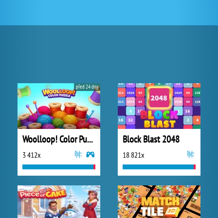
před 24 dny
Woolloop! Color Puzzle
Block Blast 2048
3 412x
18 821x