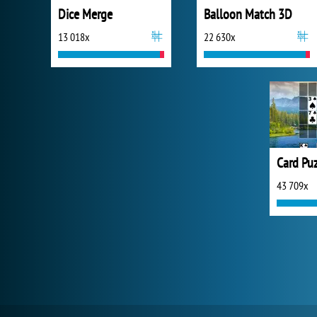
Dice Merge
Balloon Match 3D
13 018x
22 630x
Card Pu
43 709x