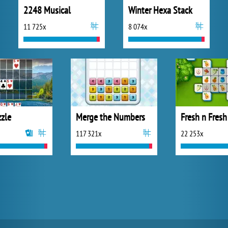
2248 Musical
Winter Hexa Stack
11 725x
8 074x
zzle
Merge the Numbers
Fresh n Fresh
117 321x
22 253x