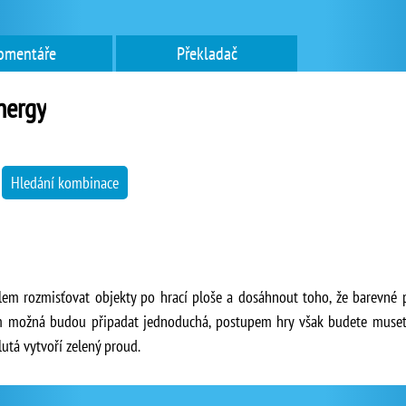
omentáře
Překladač
nergy
→
Hledání kombinace
lem rozmisťovat objekty po hrací ploše a dosáhnout toho, že barevné
možná budou připadat jednoduchá, postupem hry však budete muset va
utá vytvoří zelený proud.