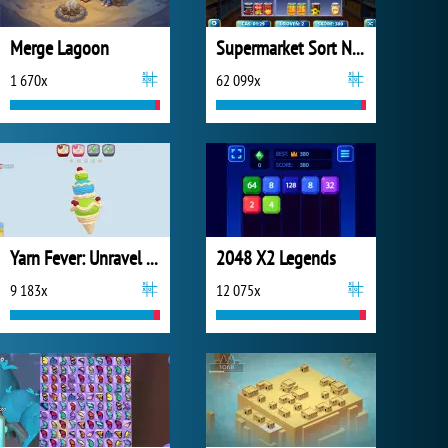
Merge Lagoon
Supermarket Sort N Match
1 670x
62 099x
Yarn Fever: Unravel Puzzle
2048 X2 Legends
9 183x
12 075x