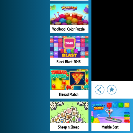
Woolloop! Color Puzzle
Block Blast 2048
Thread Match
Sheep n Sheep
Marble Sort