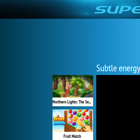
Subtle energ
Northern Lights: The Secret of the Forest
Fruit Match