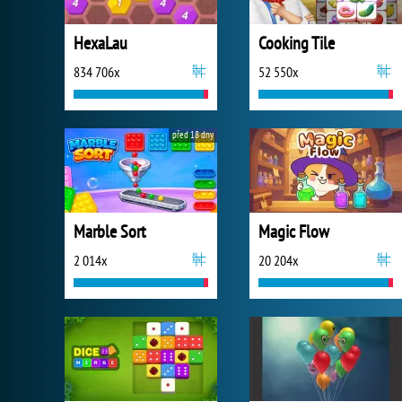
HexaLau
Cooking Tile
834 706x
52 550x
před 18 dny
Marble Sort
Magic Flow
2 014x
20 204x