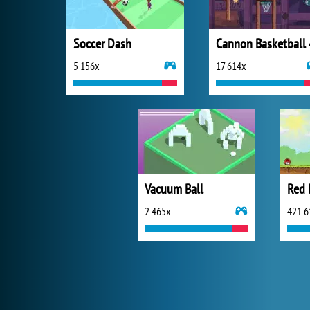
Soccer Dash
Cannon Basketball 
5 156x
17 614x
Vacuum Ball
Red 
2 465x
421 6