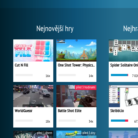
Nejnovější hry
Nejhr
Cut N Fill
One Shot Tower: Physics Destroyer
Spider Solitaire On
16x
14x
7 02
před 3 hodinami
WorldGuessr
Battle Shot Elite
Skribbl.io
18x
34x
67
před 1 dnem
před 3 dny