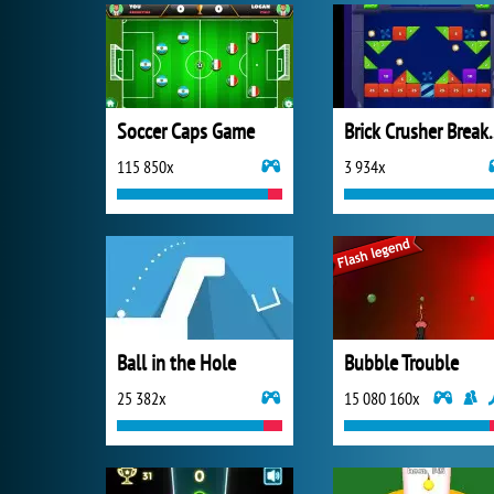
Soccer Caps Game
Brick Crus
115 850x
3 934x
Ball in the Hole
Bubble Trouble
25 382x
15 080 160x