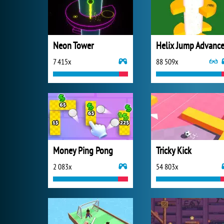
Neon Tower
Helix Jump Advanc
7 415x
88 509x
Money Ping Pong
Tricky Kick
2 083x
54 803x