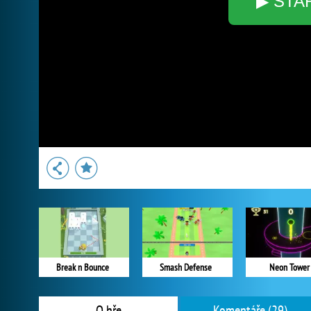
▶ STA
Break n Bounce
Smash Defense
Neon Tower
O hře
Komentáře (29)