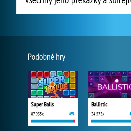
Podobné hry
Super Balls
Ballistic
87 935x
34 573x