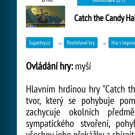
Catch the Candy H
Superhry.cz
→
Postřehové hry
→
Hra s nepo
Ovládání hry:
myší
Hlavním hrdinou hry "Catch th
tvor, který se pohybuje pom
zachycuje okolních předmě
sympatického stvoření, poh
všechny jeho překážky a sbírejt