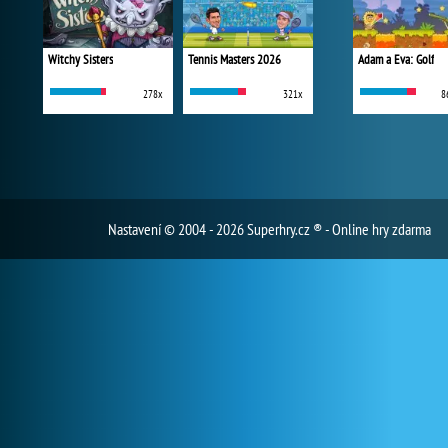
Witchy Sisters
Tennis Masters 2026
Adam a Eva: Golf
278x
321x
8
Nastavení
© 2004 - 2026 Superhry.cz ® - Online hry zdarma