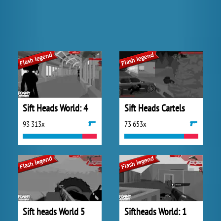
Sift Heads World: 4
Sift Heads Cartels
93 313x
73 653x
Sift heads World 5
Siftheads World: 1