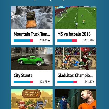
Mountain Truck Transport
MS ve fotbale 2018
298 096x
333 120x
City Stunts
Gladiátor: Champions Sprint
402 739x
94 157x