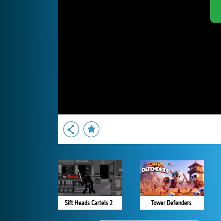
Sift Heads Cartels 2
Tower Defenders