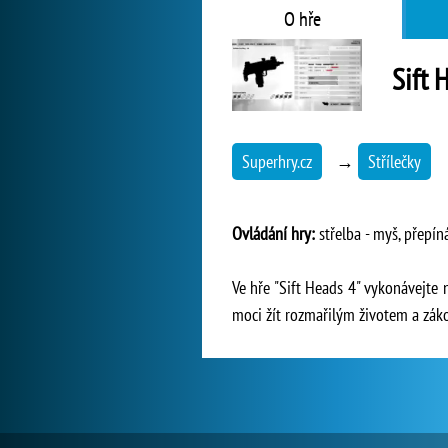
O hře
Sift 
Superhry.cz
→
Střílečky
Ovládání hry:
střelba - myš, přepín
Ve hře "Sift Heads 4" vykonávejte
moci žít rozmařilým životem a záko