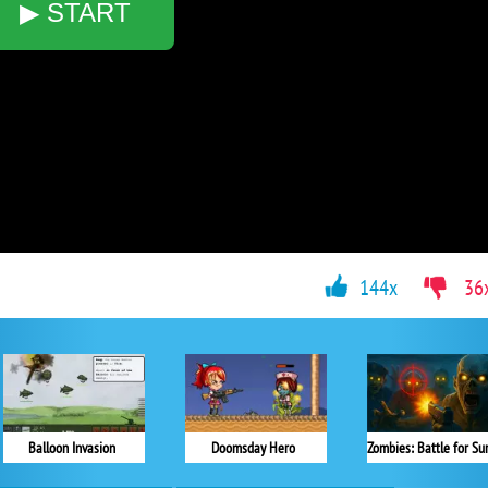
▶ START
144x
36
Balloon Invasion
Doomsday Hero