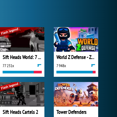
Sift Heads World: 7 Ultimatum
World Z Defense - Zombie Defense
77 231x
7 948x
Sift Heads Cartels 2
Tower Defenders