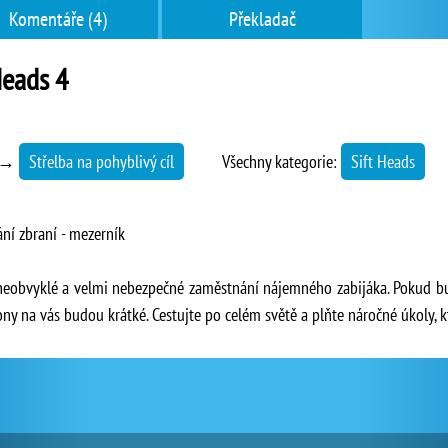
Komentáře (4)
Překladač
Heads 4
→
Střelba na pohyblivý cíl
Všechny kategorie:
Sift Heads
ání zbraní - mezerník
 neobvyklé a velmi nebezpečné zaměstnání nájemného zabijáka. Pokud b
ny na vás budou krátké. Cestujte po celém světě a plňte náročné úkoly, k