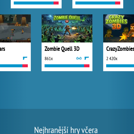
ars
Zombie Quell 3D
CrazyZombie
861x
2 420x
Nejhranější hry včera