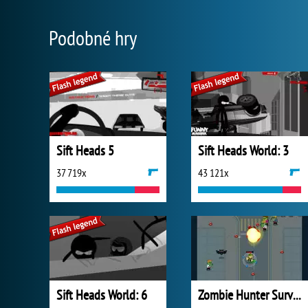
Podobné hry
Sift Heads 5
Sift Heads World: 3
37 719x
43 121x
Sift Heads World: 6
Zombie Hunter Survival