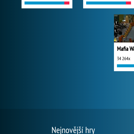
Mafia W
34 264x
Nejnovější hry