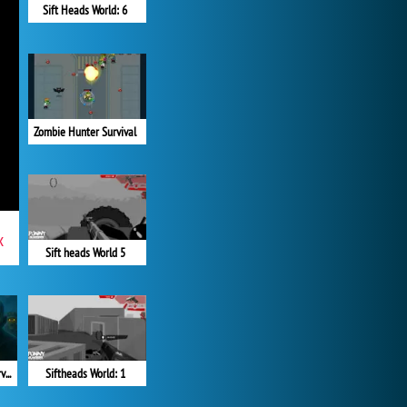
Sift Heads World: 6
Zombie Hunter Survival
x
Sift heads World 5
Zombies: Battle for Survival
Siftheads World: 1