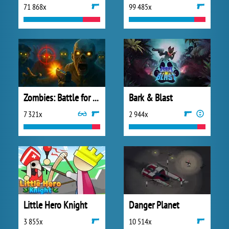
71 868x
99 485x
Zombies: Battle for Survival
Bark & Blast
7 321x
2 944x
Little Hero Knight
Danger Planet
3 855x
10 514x