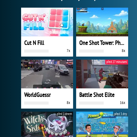
Cut N Fill
One Shot Tower: Physics Destroyer
7x
8x
před 27 minutami
WorldGuessr
Battle Shot Elite
8x
16x
před 1 dnem
před 3 dny