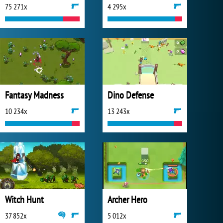
75 271x
4 295x
Fantasy Madness
Dino Defense
10 234x
13 243x
Witch Hunt
Archer Hero
37 852x
5 012x