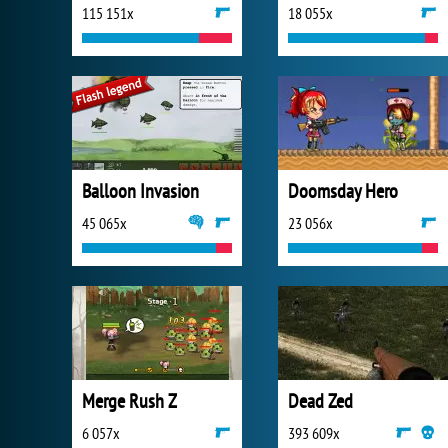
115 151x
18 055x
Balloon Invasion
Doomsday Hero
45 065x
23 056x
Merge Rush Z
Dead Zed
6 057x
393 609x