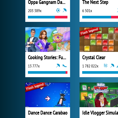
Oppa Gangnam Dance
The Next Step
203 389x
6 501x
Cooking Stories: Fun Cafe Game
Crystal Clear
13 777x
1 782 022x
Dance Dance Carabao