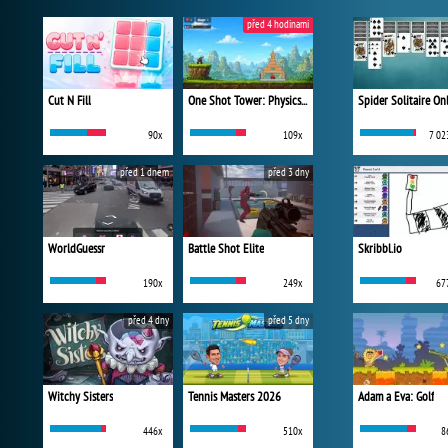
před 4 hodinami
Cut N Fill
One Shot Tower: Physics Destroyer
Spider Solitaire On
90x
109x
7 02
před 1 dnem
před 3 dny
WorldGuessr
Battle Shot Elite
Skribbl.io
190x
249x
67
před 4 dny
před 5 dny
Witchy Sisters
Tennis Masters 2026
Adam a Eva: Golf
446x
510x
8