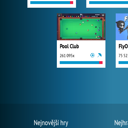
Pool Club
FlyO
261 095x
75 52
Nejnovější hry
Nejhr