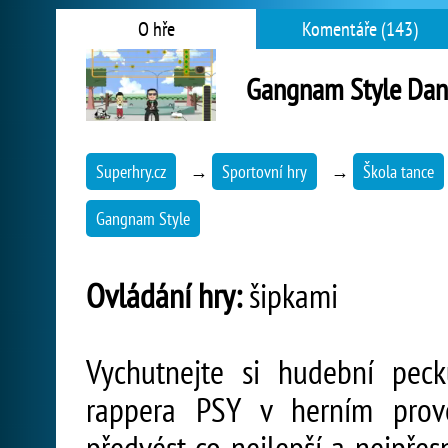
O hře
Komentáře (143)
Gangnam Style Dan
Superhry.cz
→
Sportovní hry
→
Škola tance
Gangnam Style
Ovládání hry:
šipkami
Vychutnejte si hudební pec
rappera PSY v herním prov
předvést co nejlepší a nejpřes