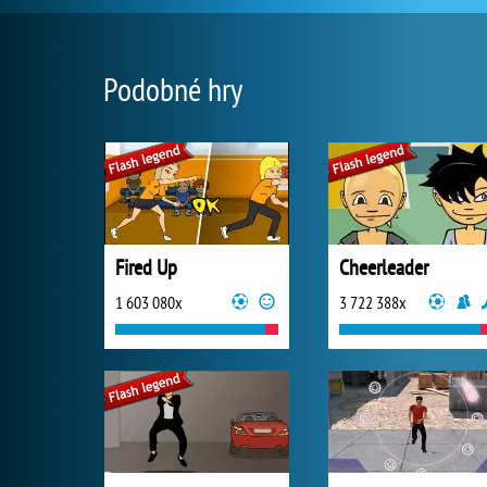
Podobné hry
Fired Up
Cheerleader
1 603 080x
3 722 388x