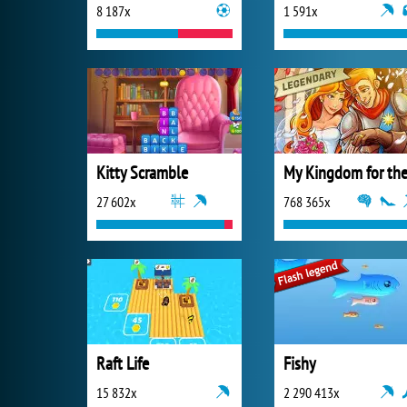
8 187x
1 591x
Kitty Scramble
27 602x
768 365x
Raft Life
Fishy
15 832x
2 290 413x