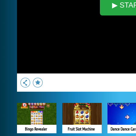
▶ STA
Bingo Revealer
Fruit Slot Machine
Dance Dance Car