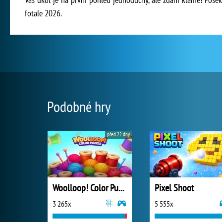
fotale 2026.
Podobné hry
před 22 dny
Woolloop! Color Puzzle
Pixel Shoot
3 265x
5 555x