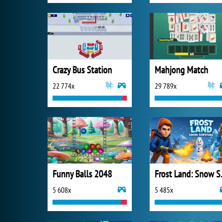
Crazy Bus Station
Mahjong Match
22 774x
29 789x
Funny Balls 2048
Frost 
5 608x
5 485x