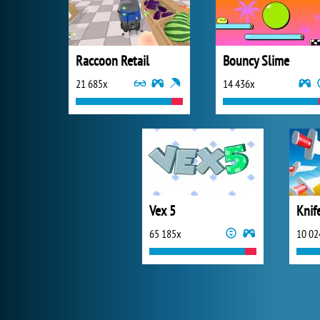
Raccoon Retail
Bouncy Slime
21 685x
14 436x
Vex 5
Knif
65 185x
10 02