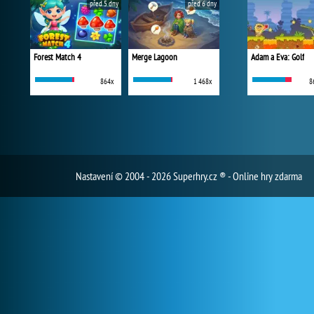
před 5 dny
před 6 dny
Forest Match 4
Merge Lagoon
Adam a Eva: Golf
864x
1 468x
8
Nastavení
© 2004 - 2026 Superhry.cz ® - Online hry zdarma