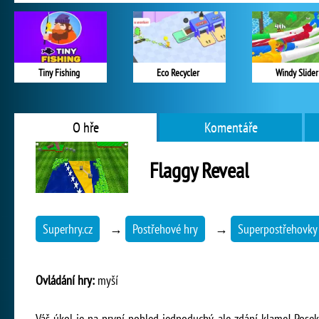
Tiny Fishing
Eco Recycler
Windy Slider
O hře
Komentáře
Flaggy Reveal
Superhry.cz
→
Postřehové hry
→
Superpostřehovky
Ovládání hry:
myší
Váš úkol je na první pohled jednoduchý, ale zdání klame! Pose