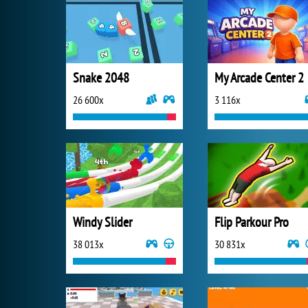
Snake 2048
My Arcade Center 2
26 600x
3 116x
Windy Slider
Flip Parkour Pro
38 013x
30 831x