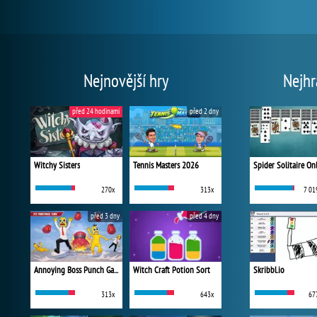
Nejnovější hry
Nejhr
před 24 hodinami
před 2 dny
Witchy Sisters
Tennis Masters 2026
Spider Solitaire On
270x
313x
7 01
před 3 dny
před 4 dny
Annoying Boss Punch Game
Witch Craft Potion Sort
Skribbl.io
313x
643x
67