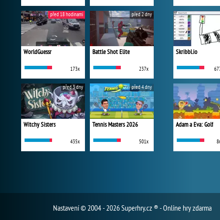
před 18 hodinami
před 2 dny
WorldGuessr
Battle Shot Elite
Skribbl.io
173x
237x
67
před 3 dny
před 4 dny
Witchy Sisters
Tennis Masters 2026
Adam a Eva: Golf
435x
501x
8
Nastavení
© 2004 - 2026 Superhry.cz ® - Online hry zdarma