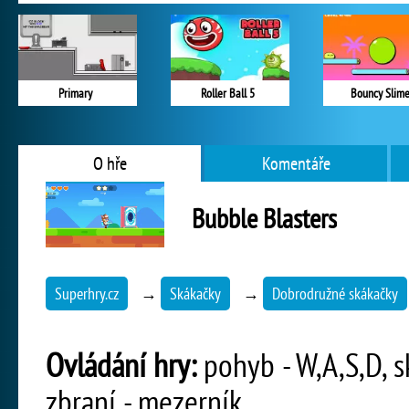
Primary
Roller Ball 5
Bouncy Slim
O hře
Komentáře
Bubble Blasters
Superhry.cz
→
Skákačky
→
Dobrodružné skákačky
Ovládání hry:
pohyb - W,A,S,D, sk
zbraní - mezerník