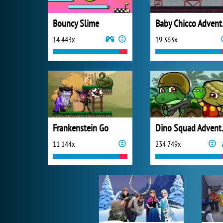
Bouncy Slime
Bab
14 443x
19 363x
Frankenstein Go
Dino 
11 144x
234 749x