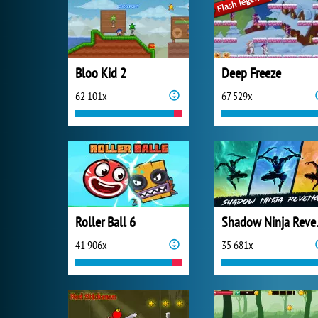
Bloo Kid 2
Deep Freeze
62 101x
67 529x
Roller Ball 6
Shado
41 906x
35 681x