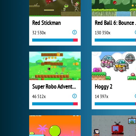
Red Stickman
Red B
32 530x
130 350x
Super Robo Adventure
Hoggy 2
46 512x
14 397x