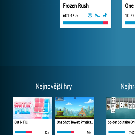
Frozen Rush
One 
601 439x
10 72
Nejnovější hry
Nejhr
Cut N Fill
One Shot Tower: Physics Destroyer
Spider Solitaire On
82x
70x
7 02