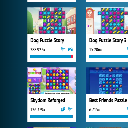
Dog Puzzle Story
Dog Puzzle Story 3
288 927x
15 206x
Skydom Reforged
Best Friends Puzzle
126 379x
6 715x