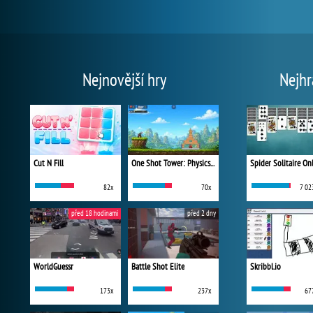
Nejnovější hry
Nejhr
Cut N Fill
One Shot Tower: Physics Destroyer
Spider Solitaire On
82x
70x
7 02
před 18 hodinami
před 2 dny
WorldGuessr
Battle Shot Elite
Skribbl.io
173x
237x
67