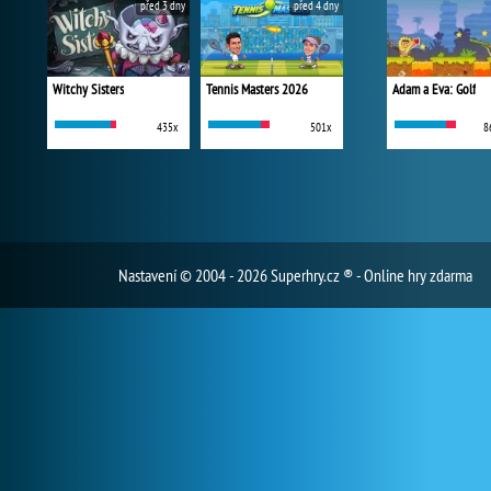
před 3 dny
před 4 dny
Witchy Sisters
Tennis Masters 2026
Adam a Eva: Golf
435x
501x
8
Nastavení
© 2004 - 2026 Superhry.cz ® - Online hry zdarma