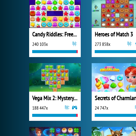
Candy Riddles: Free Match 3
Heroes of Match 3
240 103x
273 858x
Vega Mix 2: Mystery of Island
Secrets of Charmla
188 447x
24 747x