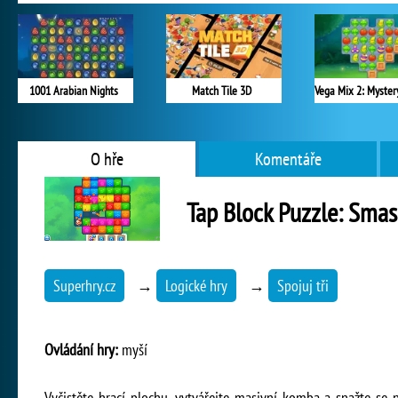
1001 Arabian Nights
Match Tile 3D
O hře
Komentáře
Tap Block Puzzle: Sma
Superhry.cz
→
Logické hry
→
Spojuj tři
Ovládání hry:
myší
Vyčistěte hrací plochu, vytvářejte masivní komba a snažte se 