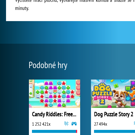
minuty.
Podobné hry
Candy Riddles: Free Match 3 Puzzle
Dog Puzzle Story 2
1 252 421x
27 494x