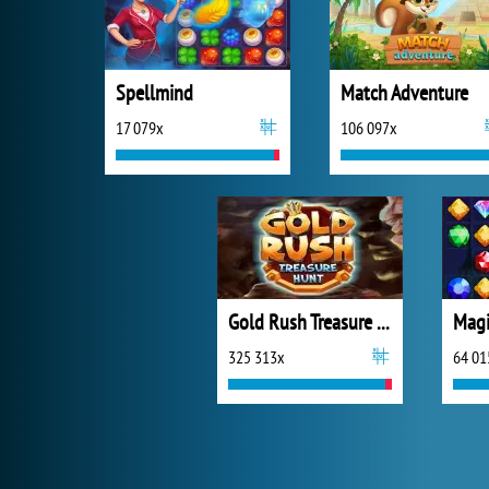
Spellmind
Match Adventure
17 079x
106 097x
Gold Rush Treasure Hunt
325 313x
64 01