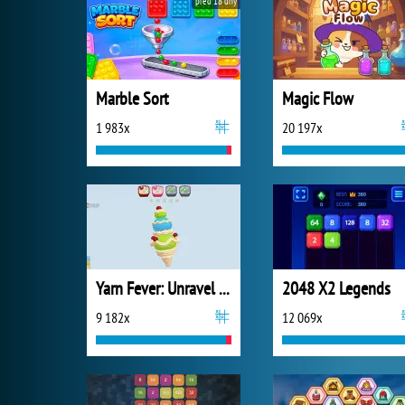
před 18 dny
Marble Sort
Magic Flow
1 983x
20 197x
Yarn Fever: Unravel Puzzle
2048 X2 Legends
9 182x
12 069x