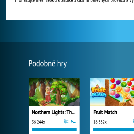
Podobné hry
Northern Lights: The Secret of the Forest
Fruit Match
36 244x
16 332x