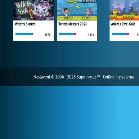
před 3 dny
před 4 dny
Witchy Sisters
Tennis Masters 2026
Adam a Eva: Golf
367x
441x
8
Nastavení
© 2004 - 2026 Superhry.cz ® - Online hry zdarma