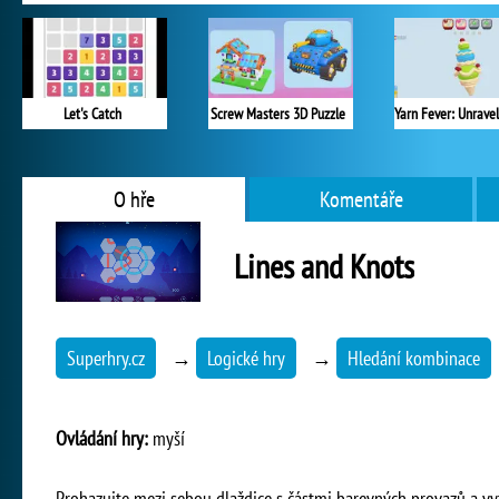
Let's Catch
Screw Masters 3D Puzzle
O hře
Komentáře
Lines and Knots
Superhry.cz
→
Logické hry
→
Hledání kombinace
Ovládání hry:
myší
Prohazujte mezi sebou dlaždice s částmi barevných provazů a vy