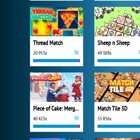
Thread Match
Sheep n Sheep
20 953x
49 309x
Piece of Cake: Merge and Bake
Match Tile 3D
40 423x
53 856x