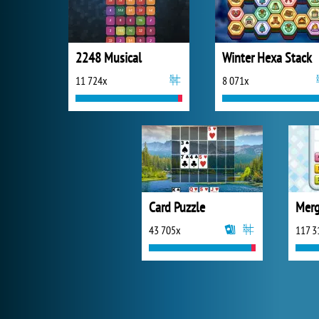
2248 Musical
Winter Hexa Stack
11 724x
8 071x
Card Puzzle
Merg
43 705x
117 3