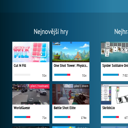
Nejnovější hry
Nejhr
Cut N Fill
One Shot Tower: Physics Destroyer
Spider Solitaire On
51x
51x
7 02
před 2 hodinami
před 1 dnem
WorldGuessr
Battle Shot Elite
Skribbl.io
71x
174x
67