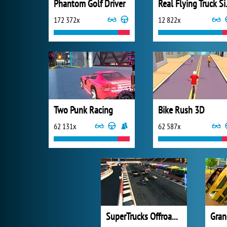
Phantom Golf Driver
Real Fl
172 372x
12 822x
Two Punk Racing
Bike Rush 3D
62 131x
62 587x
SuperTrucks Offroad Racing