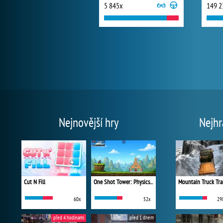
5 845x
149 2
Nejnovější hry
Nejhr
Cut N Fill
One Shot Tower: Physics Destroyer
Mountain Truck Tra
60x
52x
29
před 4 hodinami
před 1 dnem