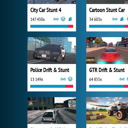
City Car Stunt 4
Cartoon Stunt Car
147 450x
34 603x
Police Drift & Stunt
GTR Drift & Stunt
13 149x
64 855x