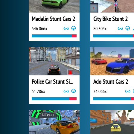
Madalin Stunt Cars 2
City Bike Stunt 2
546 066x
80 304x
Police Car Stunt Simulator
Ado Stunt Cars 2
51 286x
74 066x