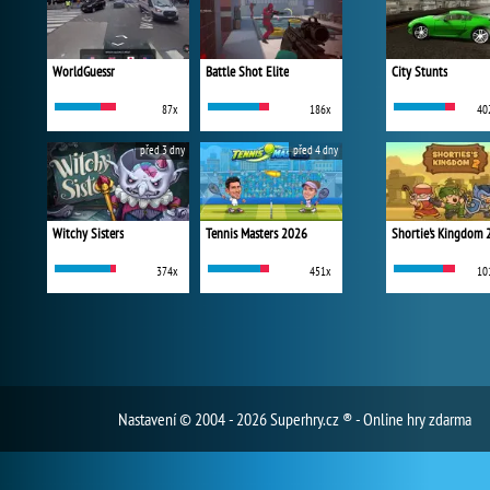
WorldGuessr
Battle Shot Elite
City Stunts
87x
186x
40
před 3 dny
před 4 dny
Witchy Sisters
Tennis Masters 2026
Shortie's Kingdom 
374x
451x
10
Nastavení
© 2004 - 2026 Superhry.cz ® - Online hry zdarma