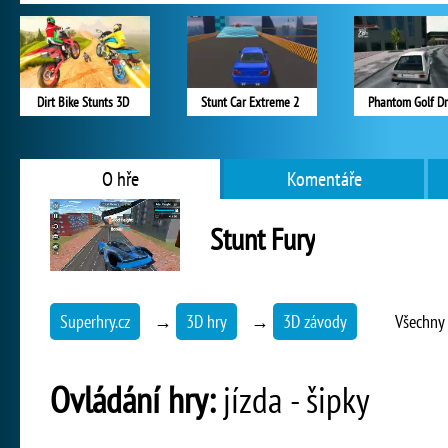
Dirt Bike Stunts 3D
Stunt Car Extreme 2
Phantom Golf Dr
O hře
Komentáře
Stunt Fury
Superhry.cz
→
3D hry
→
3D závody
Všechny 
Ovládání hry:
jízda - šipky