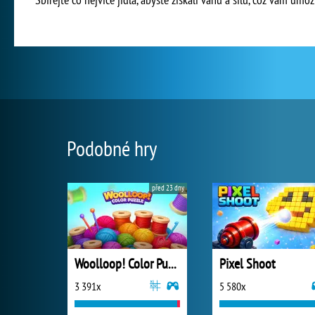
Podobné hry
před 23 dny
Woolloop! Color Puzzle
Pixel Shoot
3 391x
5 580x