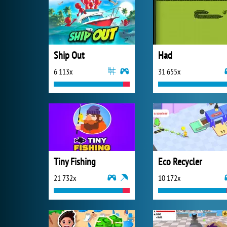
Ship Out
Had
6 113x
31 655x
Tiny Fishing
Eco Recycler
21 732x
10 172x