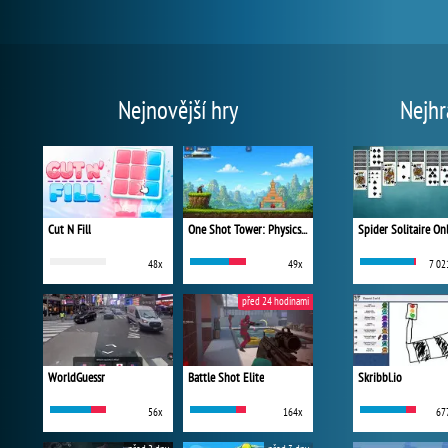
Nejnovější hry
Nejhr
Cut N Fill
One Shot Tower: Physics Destroyer
Spider Solitaire On
48x
49x
7 02
před 24 hodinami
WorldGuessr
Battle Shot Elite
Skribbl.io
56x
164x
67