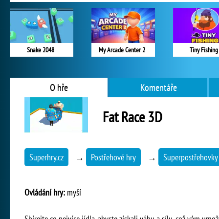
Snake 2048
My Arcade Center 2
Tiny Fishing
O hře
Komentáře
Fat Race 3D
Superhry.cz
→
Postřehové hry
→
Superpostřehovky
Ovládání hry:
myší
Sbírejte co nejvíce jídla, abyste získali váhu a sílu, což vám umo