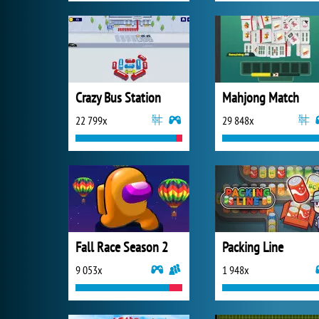
Crazy Bus Station
Mahjong Match
22 799x
29 848x
Fall Race Season 2
Packing Line
9 053x
1 948x