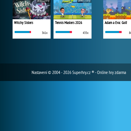
před 2 dny
před 3 dny
Witchy Sisters
Tennis Masters 2026
Adam a Eva: Golf
361x
435x
8
Nastavení
© 2004 - 2026 Superhry.cz ® - Online hry zdarma