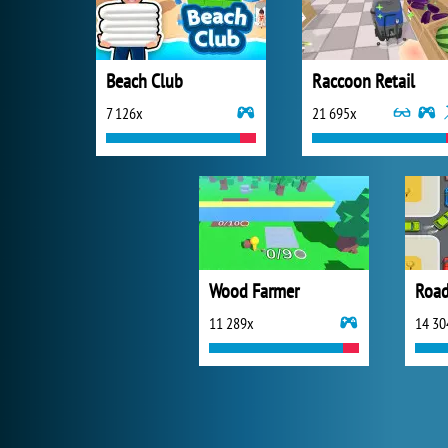
Beach Club
Raccoon Retail
7 126x
21 695x
Wood Farmer
Road 
11 289x
14 30