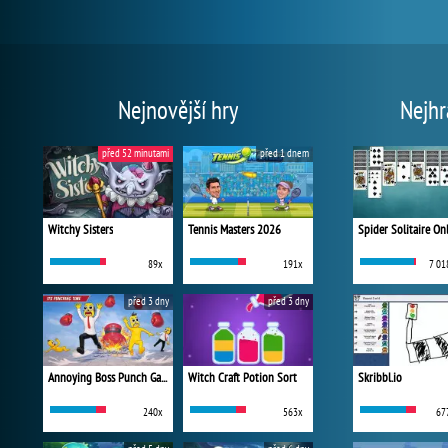
Nejnovější hry
Nejhr
před 52 minutami
před 1 dnem
Witchy Sisters
Tennis Masters 2026
Spider Solitaire On
89x
191x
7 01
před 3 dny
před 3 dny
Annoying Boss Punch Game
Witch Craft Potion Sort
Skribbl.io
240x
563x
67