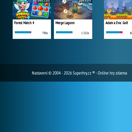
před 5 dny
před 6 dny
Forest Match 4
Merge Lagoon
Adam a Eva: Golf
790x
1 315x
8
Nastavení
© 2004 - 2026 Superhry.cz ® - Online hry zdarma