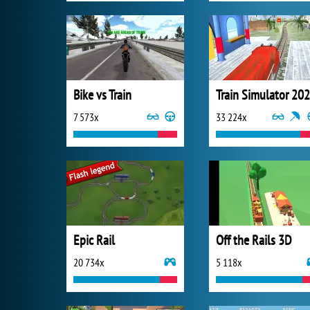
Bike vs Train
Train Simulator 20
7 573x
33 224x
Epic Rail
Off the Rails 3D
20 734x
5 118x