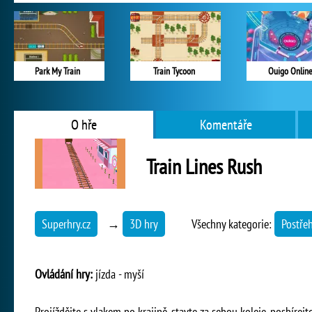
Park My Train
Train Tycoon
Ouigo Onlin
O hře
Komentáře
Train Lines Rush
Superhry.cz
→
3D hry
Všechny kategorie:
Postře
Ovládání hry:
jízda - myší
Projíždějte s vlakem po krajině, stavte za sebou koleje, posbírej