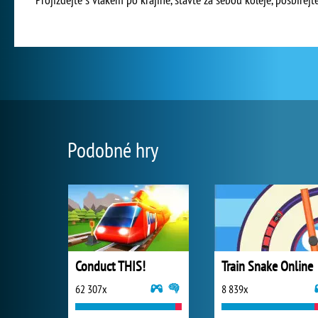
Podobné hry
Conduct THIS!
Train Snake Online
62 307x
8 839x