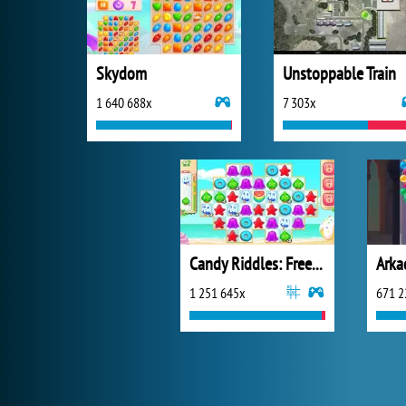
Skydom
Unstoppable Train
1 640 688x
7 303x
Candy Riddles: Free Match 3 Puzzle
1 251 645x
671 2