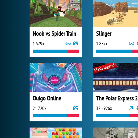
Noob vs Spider Train
Slinger
1 579x
1 887x
Ouigo Online
The Polar Express 2
21 720x
326 926x