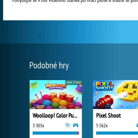
Podobné hry
před 23 dny
Woolloop! Color Puzzle
Pixel Shoot
3 303x
5 562x