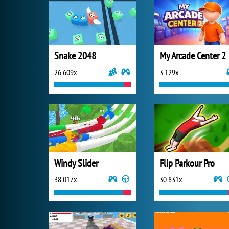
Snake 2048
My Arcade Center 2
26 609x
3 129x
Windy Slider
Flip Parkour Pro
38 017x
30 831x