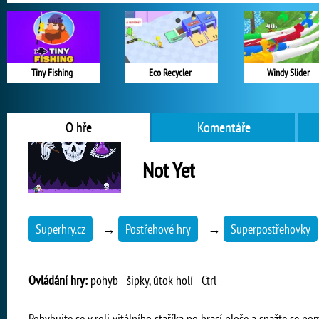
Tiny Fishing
Eco Recycler
Windy Slider
O hře
Komentáře
Not Yet
Superhry.cz
→
Postřehové hry
→
Superpostřehovky
Ovládání hry:
pohyb - šipky, útok holí - Ctrl
Pohybujte se v roli vitálního staříka po hrací ploše a snažte se p