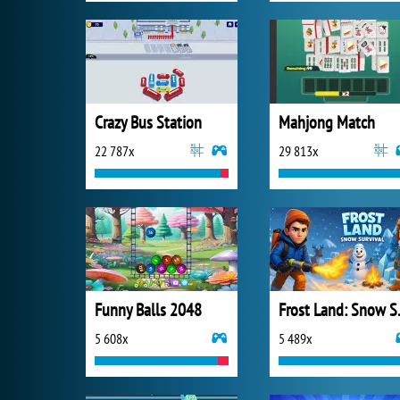
Crazy Bus Station
Mahjong Match
22 787x
29 813x
Funny Balls 2048
Frost 
5 608x
5 489x