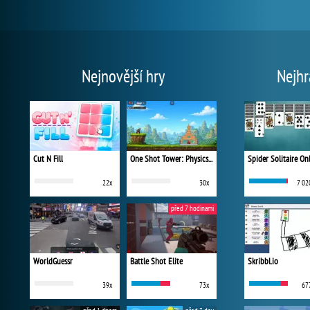
Nejnovější hry
Nejhr
Cut N Fill
One Shot Tower: Physics Destroyer
Spider Solitaire On
22x
30x
7 02
před 7 hodinami
WorldGuessr
Battle Shot Elite
Skribbl.io
39x
73x
67