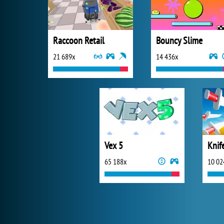
Raccoon Retail
Bouncy Slime
21 689x
14 436x
Vex 5
Knif
65 188x
10 02