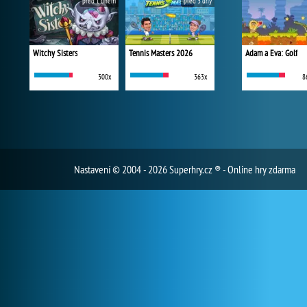
před 1 dnem
před 3 dny
Witchy Sisters
Tennis Masters 2026
Adam a Eva: Golf
300x
363x
8
Nastavení
© 2004 - 2026 Superhry.cz ® - Online hry zdarma