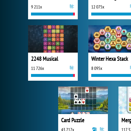
9 211x
12 075x
2248 Musical
Winter Hexa Stack
11 726x
8 095x
Card Puzzle
Merg
43 717x
117 3