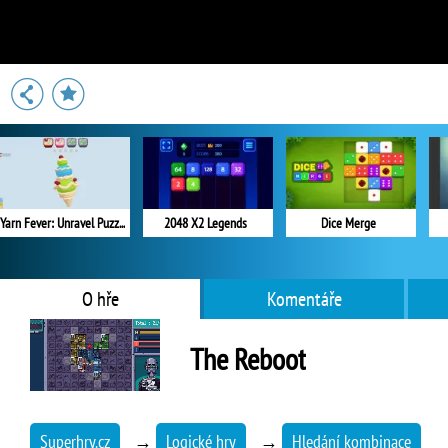
Yarn Fever: Unravel Puzzle
2048 X2 Legends
Dice Merge
O hře
Komentáře
The Reboot
Superhry.cz
→
Logické hry
→
Hledání kombinace