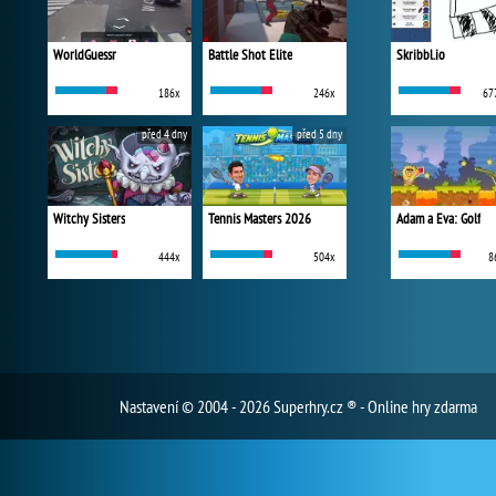
WorldGuessr
Battle Shot Elite
Skribbl.io
186x
246x
67
před 4 dny
před 5 dny
Witchy Sisters
Tennis Masters 2026
Adam a Eva: Golf
444x
504x
8
Nastavení
© 2004 - 2026 Superhry.cz ® - Online hry zdarma