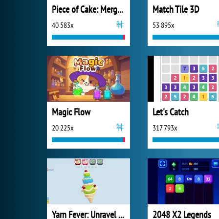
Piece of Cake: Merge and Bake
Match Tile 3D
40 583x
53 895x
Magic Flow
Let's Catch
20 225x
317 793x
Yarn Fever: Unravel Puzzle
2048 X2 Legends