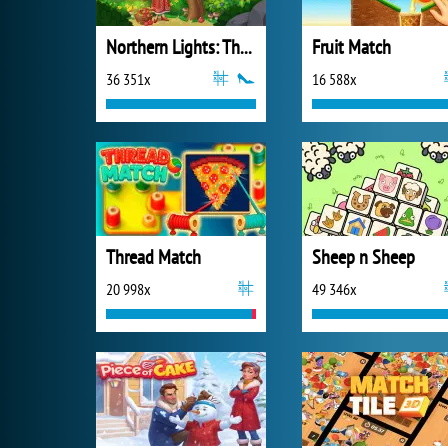
Northern Lights: The Secret of the Forest
Fruit Match
36 351x
16 588x
Thread Match
Sheep n Sheep
20 998x
49 346x