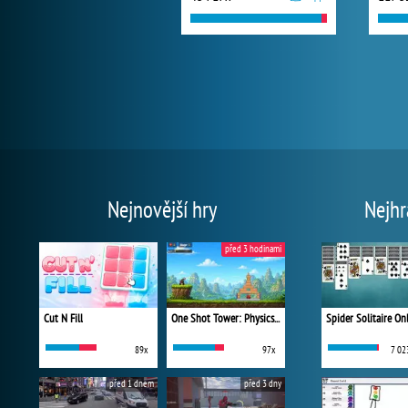
Nejnovější hry
Nejhr
před 3 hodinami
Cut N Fill
One Shot Tower: Physics Destroyer
Spider Solitaire On
89x
97x
7 02
před 1 dnem
před 3 dny