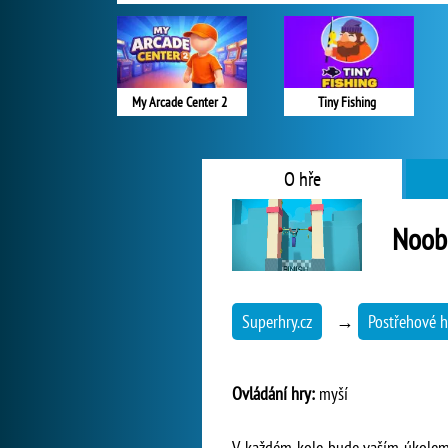
My Arcade Center 2
Tiny Fishing
O hře
Noob 
Superhry.cz
→
Postřehové h
Ovládání hry:
myší
V každém kole bude vaším úkolem d