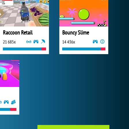
Raccoon Retail
Bouncy Slime
21 685x
14 436x