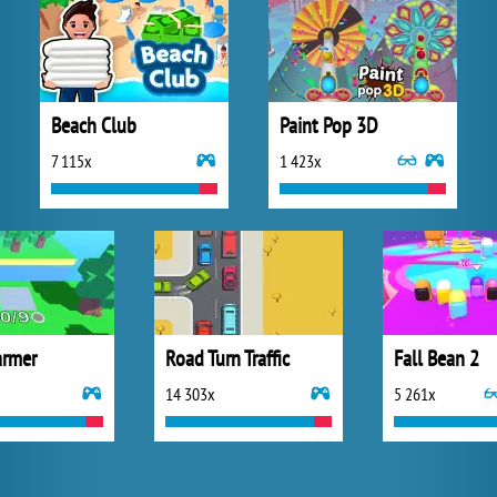
Beach Club
Paint Pop 3D
7 115x
1 423x
armer
Road Turn Traffic
Fall Bean 2
14 303x
5 261x