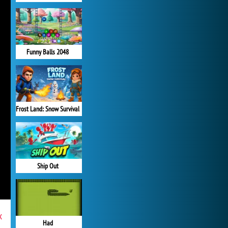
Funny Balls 2048
Frost Land: Snow Survival
Ship Out
x
Had