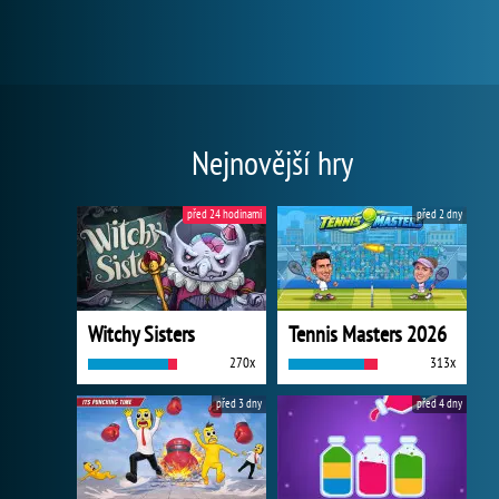
Nejnovější hry
před 24 hodinami
před 2 dny
Witchy Sisters
Tennis Masters 2026
270x
313x
před 3 dny
před 4 dny