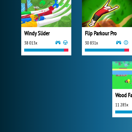
Windy Slider
Flip Parkour Pro
38 013x
30 831x
Wood F
11 285x