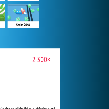
Snake 2048
2 300×
bejte se překážkám a sbírejte zlaté