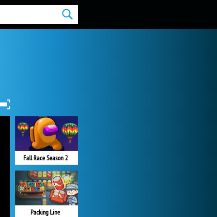
Fall Race Season 2
Packing Line