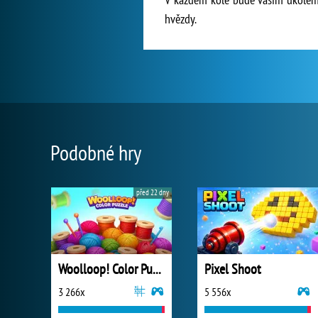
hvězdy.
Podobné hry
před 22 dny
Woolloop! Color Puzzle
Pixel Shoot
3 266x
5 556x