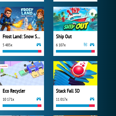
Frost Land: Snow Survival
Ship Out
5 485x
6 107x
Eco Recycler
Stack Fall 3D
10 171x
11 017x