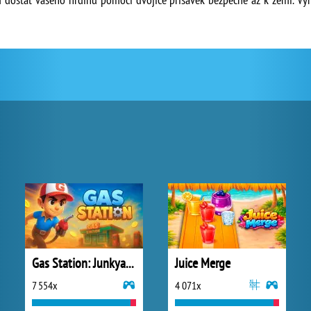
Gas Station: Junkyard Tycoon
Juice Merge
7 554x
4 071x