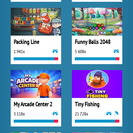
Packing Line
Funny Balls 2048
1 941x
5 608x
My Arcade Center 2
Tiny Fishing
3 118x
21 728x