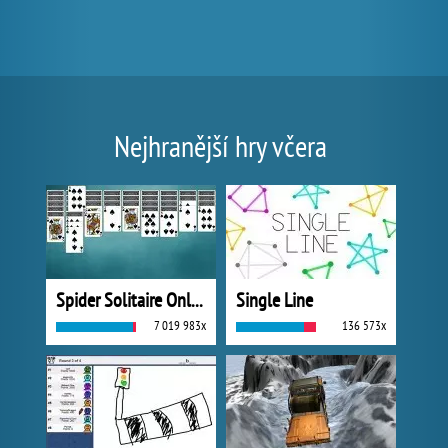
Nejhranější hry včera
Spider Solitaire Online
Single Line
7 019 983x
136 573x