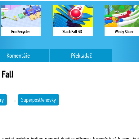
Eco Recycler
Stack Fall 3D
Windy Slider
Komentáře
Překladač
Fall
ry
→
Superpostřehovky
ostat vašeho hrdinu pomocí dvojice přísavek bezpečně až k zemi. Vyhý