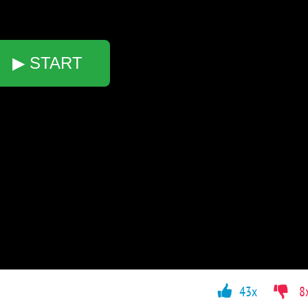
▶ START
43x
8