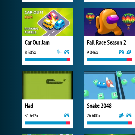
Car Out Jam
Fall Race Season 2
8 305x
9 046x
Had
Snake 2048
31 642x
26 600x