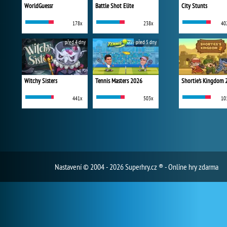
WorldGuessr
Battle Shot Elite
City Stunts
178x
238x
40
před 4 dny
před 5 dny
Witchy Sisters
Tennis Masters 2026
Shortie's Kingdom 
441x
503x
10
Nastavení
© 2004 - 2026 Superhry.cz ® - Online hry zdarma