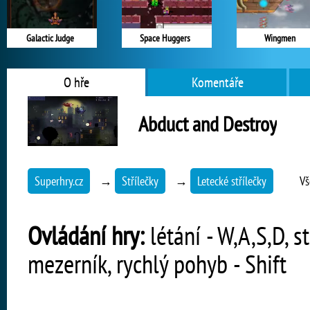
Galactic Judge
Space Huggers
Wingmen
O hře
Komentáře
Abduct and Destroy
Superhry.cz
→
Střílečky
→
Letecké střílečky
Vš
Ovládání hry:
létání - W,A,S,D, s
mezerník, rychlý pohyb - Shift