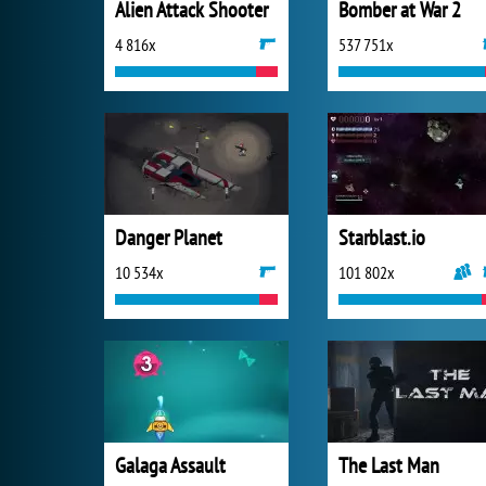
Alien Attack Shooter
Bomber at War 2
4 816x
537 751x
Danger Planet
Starblast.io
10 534x
101 802x
Galaga Assault
The Last Man