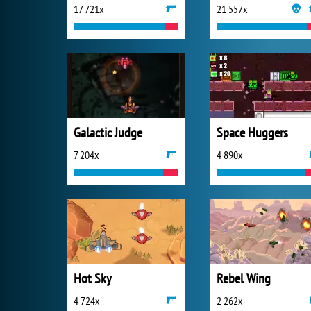
17 721x
21 557x
Galactic Judge
Space Huggers
7 204x
4 890x
Hot Sky
Rebel Wing
4 724x
2 262x