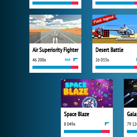
Air Superiority Fighter
Desert Battle
46 200x
26 033x
Space Blaze
Gala
8 049x
79 12