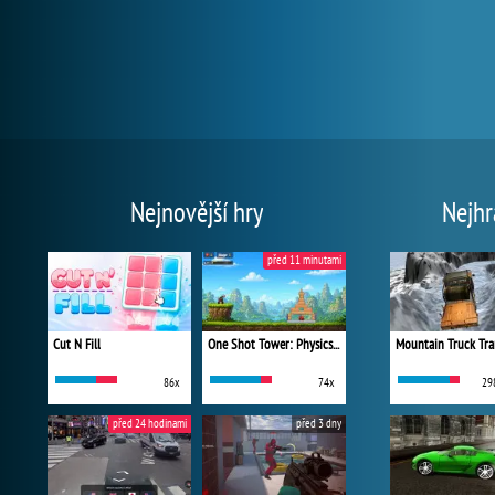
Nejnovější hry
Nejhr
před 11 minutami
Cut N Fill
One Shot Tower: Physics Destroyer
Mountain Truck Tra
86x
74x
29
před 24 hodinami
před 3 dny