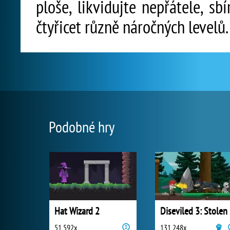
ploše, likvidujte nepřátele, sb
čtyřicet různě náročných levelů.
Podobné hry
Hat Wizard 2
Di
51 592x
131 248x