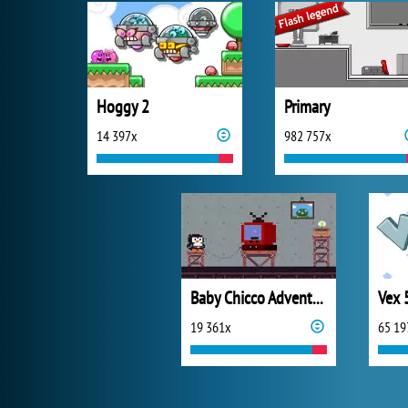
Hoggy 2
Primary
14 397x
982 757x
Baby Chicco Adventures
Vex 
19 361x
65 19