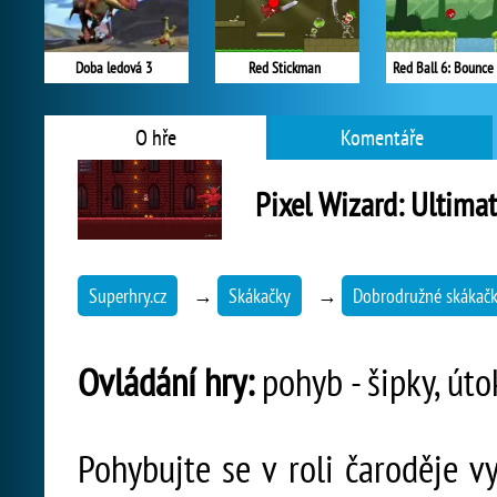
Doba ledová 3
Red Stickman
Red Ball 6: Bounce 
O hře
Komentáře
Pixel Wizard: Ultimat
Superhry.cz
→
Skákačky
→
Dobrodružné skákač
Ovládání hry:
pohyb - šipky, úto
Pohybujte se v roli čaroděje 