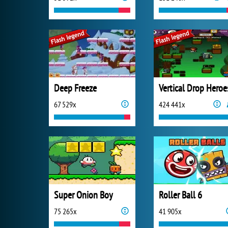
Deep Freeze
Vertical Drop Heroe
67 529x
424 441x
Super Onion Boy
Roller Ball 6
75 265x
41 905x