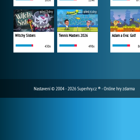
165x
224x
67
před 3 dny
před 4 dny
Witchy Sisters
Tennis Masters 2026
Adam a Eva: Golf
430x
498x
8
Nastavení
© 2004 - 2026 Superhry.cz ® - Online hry zdarma