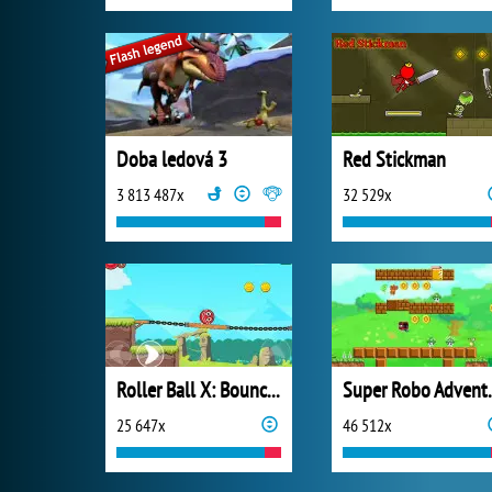
Doba ledová 3
Red Stickman
3 813 487x
32 529x
Roller Ball X: Bounce Ball
Super 
25 647x
46 512x