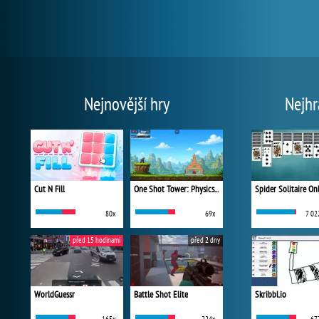
Nejnovější hry
Nejhr
Cut N Fill
One Shot Tower: Physics Destroyer
Spider Solitaire On
80x
69x
7 02
před 15 hodinami
před 2 dny
WorldGuessr
Battle Shot Elite
Skribbl.io