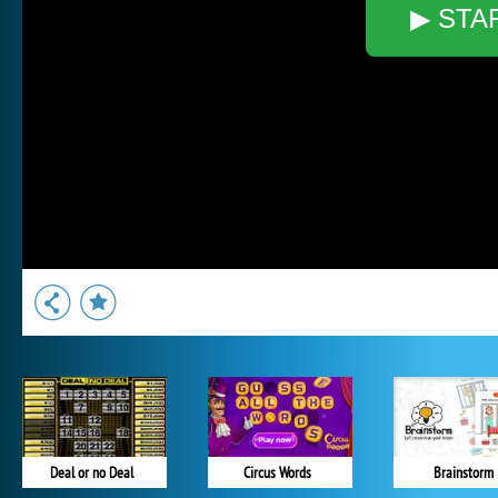
▶ STA
Deal or no Deal
Circus Words
Brainstorm