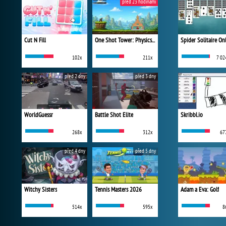
před 23 hodinami
Cut N Fill
One Shot Tower: Physics Destroyer
Spider Solitaire On
102x
211x
7 02
před 2 dny
před 3 dny
WorldGuessr
Battle Shot Elite
Skribbl.io
268x
312x
67
před 4 dny
před 5 dny
Witchy Sisters
Tennis Masters 2026
Adam a Eva: Golf
514x
595x
8