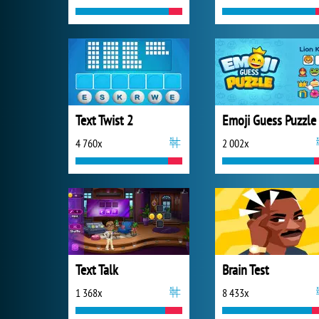
Text Twist 2
Emoji Guess Puzzle
4 760x
2 002x
Text Talk
Brain Test
1 368x
8 433x