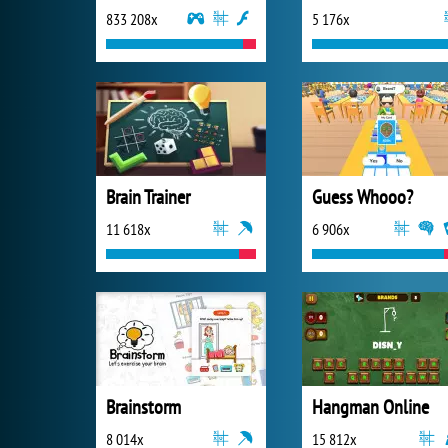
833 208x
5 176x
Brain Trainer
Guess Whooo?
11 618x
6 906x
Brainstorm
Hangman Online
8 014x
15 812x