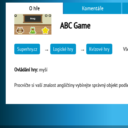
O hře
Komentáře
ABC Game
Superhry.cz
→
Logické hry
→
Kvízové hry
Vš
Ovládání hry:
myší
Procvičte si vaší znalost angličtiny vybírejte správný objekt podl