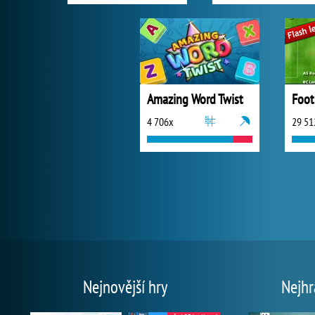
Amazing Word Twist
Foot
4 706x
29 51
Nejnovější hry
Nejhr