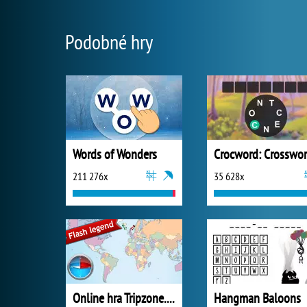
Podobné hry
Words of Wonders
211 276x
35 628x
Online hra Tripzone.cz
Hangman Baloons