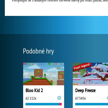
Podobné hry
Bloo Kid 2
Deep Freeze
62 112x
67 545x