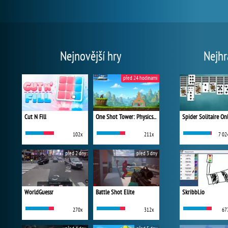
Nejnovější hry
Nejhr
před 24 hodinami
Cut N Fill
One Shot Tower: Physics Destroyer
Spider Solitaire On
102x
211x
7 02
před 2 dny
před 3 dny
WorldGuessr
Battle Shot Elite
Skribbl.io
270x
312x
67