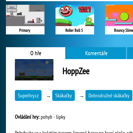
Primary
Roller Ball 5
Bouncy Slim
O hře
Komentáře
HoppZee
Superhry.cz
→
Skákačky
→
Dobrodružné skákačky
Ovládání hry:
pohyb - šipky
Pohybujte se s kulatým tvorem červené barvy po hrací ploše, sebe