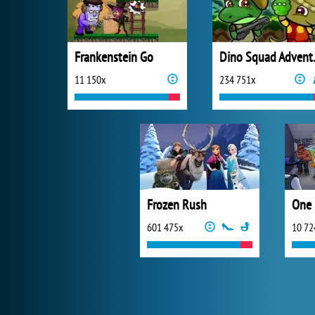
Frankenstein Go
Dino 
11 150x
234 751x
Frozen Rush
One 
601 475x
10 72