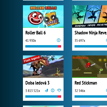
Roller Ball 6
Shado
41 930x
35 697x
Doba ledová 3
Red Stickman
3 813 521x
32 546x