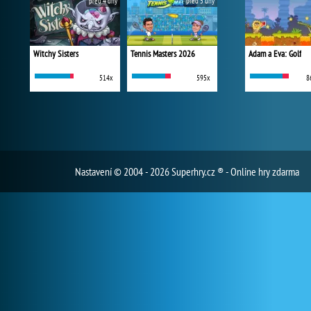
před 4 dny
před 5 dny
Witchy Sisters
Tennis Masters 2026
Adam a Eva: Golf
514x
595x
8
Nastavení
© 2004 - 2026 Superhry.cz ® - Online hry zdarma