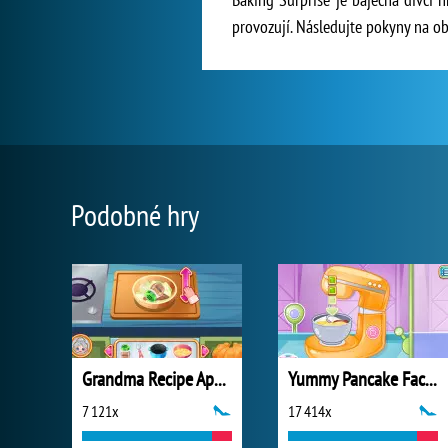
provozují. Následujte pokyny na obr
Podobné hry
Grandma Recipe Apple Pie
Yummy Pancake Factory
7 121x
17 414x