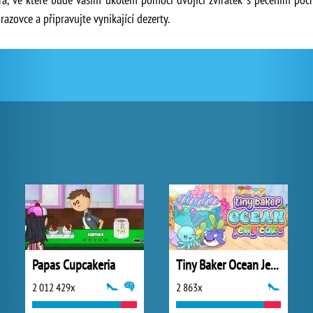
azovce a připravujte vynikající dezerty.
Papas Cupcakeria
Tiny Baker Ocean Jelly Cake
2 012 429x
2 863x