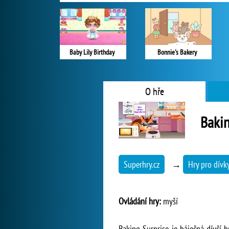
Baby Lily Birthday
Bonnie's Bakery
O hře
Bakin
Superhry.cz
→
Hry pro dívk
Ovládání hry:
myší
Baking Surprise je báječná dívčí 