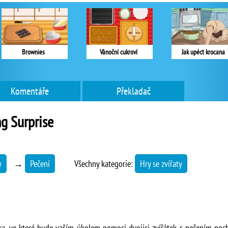
Brownies
Vánoční cukroví
Jak upéct krocana
Komentáře
Překladač
g Surprise
y
→
Pečení
Všechny kategorie:
Hry se zvířaty
hra, ve které bude vaším úkolem pomoci dvojici zvířátek s pečením poc