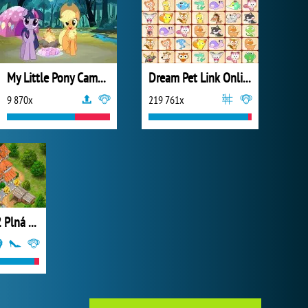
My Little Pony Camp Fun
Dream Pet Link Online
9 870x
219 761x
Farm Frenzy 2 Plná Verze