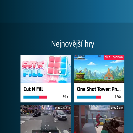
Nejnovější hry
před 6 hodinami
Cut N Fill
One Shot Tower: Physics Destroyer
91x
126x
před 1 dnem
před 3 dny