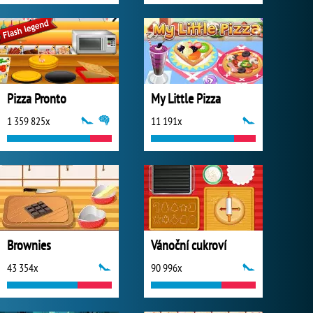
Pizza Pronto
My Little Pizza
1 359 825x
11 191x
Brownies
Vánoční cukroví
43 354x
90 996x