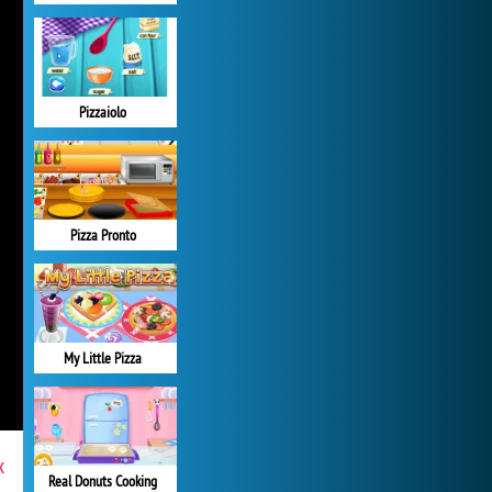
Pizzaiolo
Pizza Pronto
My Little Pizza
x
Real Donuts Cooking