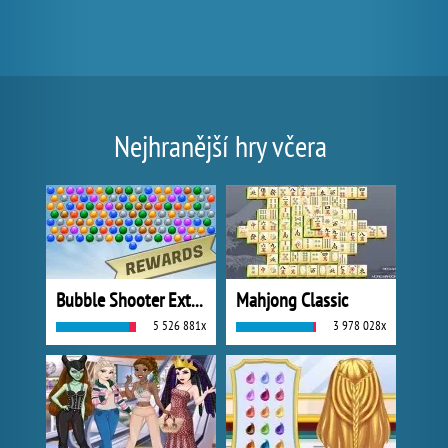
Nejhranější hry včera
Bubble Shooter Extreme
Mahjong Classic
5 526 881x
3 978 028x