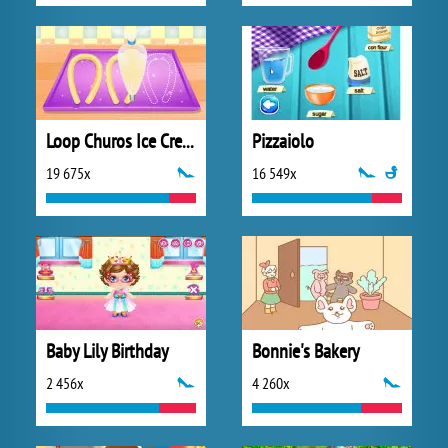
Loop Churos Ice Cream
Pizzaiolo
19 675x
16 549x
Baby Lily Birthday
Bonnie's Bakery
2 456x
4 260x