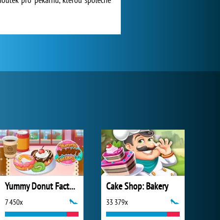
Yummy Donut Factory
Cake Shop: Bakery
7 450x
33 379x