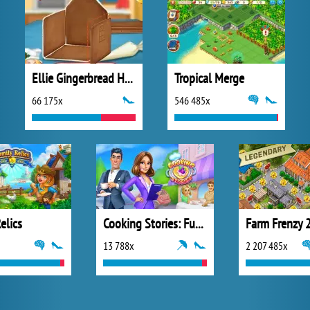
Ellie Gingerbread House
Tropical Merge
66 175x
546 485x
elics
Cooking Stories: Fun Cafe Game
13 788x
2 207 485x