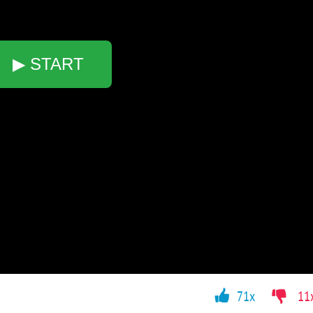
▶ START
71x
11