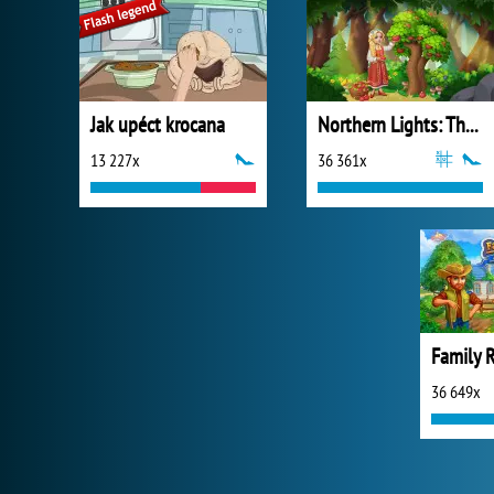
Jak upéct krocana
Northern Lights: The Secret of the Forest
13 227x
36 361x
Family R
36 649x