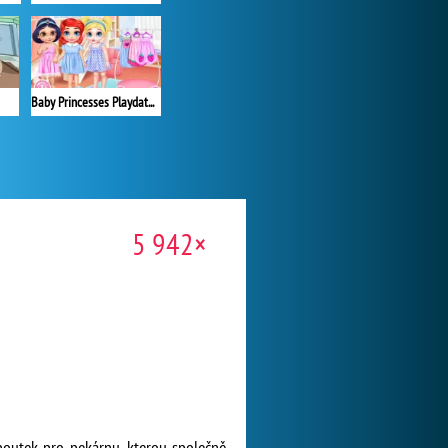
Baby Princesses Playdate Joy
5 942×
houtek pro pekárnu, kterou společně