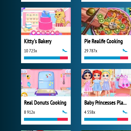
Kitty's Bakery
Pie Realife Cooking
10 723x
29 787x
Real Donuts Cooking
Baby Princesses Playdate Joy
8 912x
4 558x