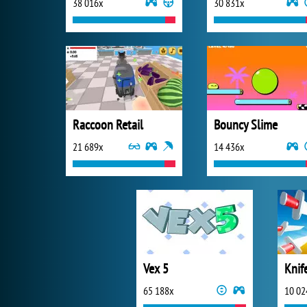
38 016x
30 831x
Raccoon Retail
Bouncy Slime
21 689x
14 436x
Vex 5
Knif
65 188x
10 02