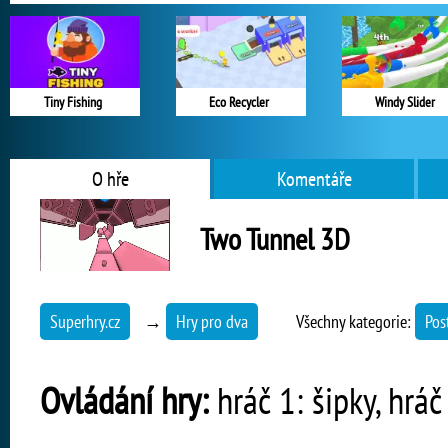
Tiny Fishing
Eco Recycler
Windy Slider
O hře
Komentáře
Two Tunnel 3D
Superhry.cz
→
Hry pro dva
Všechny kategorie:
Pos
Ovládání hry:
hráč 1: šipky, hráč