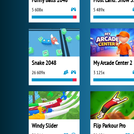
Funny Balls 2048
Frost 
5 608x
5 489x
Snake 2048
My Arcade Center 2
26 609x
3 125x
Windy Slider
Flip Parkour Pro