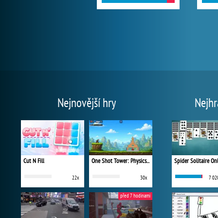
Nejnovější hry
Nejhr
Cut N Fill
One Shot Tower: Physics Destroyer
Spider Solitaire On
22x
30x
7 02
před 7 hodinami