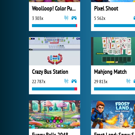
Woolloop! Color Puzzle
Pixel Shoot
3 303x
5 562x
Crazy Bus Station
Mahjong Match
22 787x
29 813x