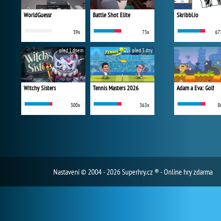
WorldGuessr
Battle Shot Elite
Skribbl.io
39x
73x
67
před 1 dnem
před 3 dny
Witchy Sisters
Tennis Masters 2026
Adam a Eva: Golf
300x
363x
8
Nastavení
© 2004 - 2026 Superhry.cz ® - Online hry zdarma