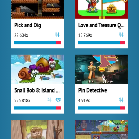
Pick and Dig
Love and Treasure Quest
22 604x
15 769x
Snail Bob 8: Island Story
Pin Detective
525 818x
4 919x