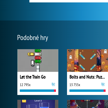
Podobné hry
Let the Train Go
Bolts and Nuts: Puzzle
12 795x
13 755x