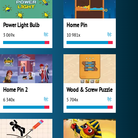
Power Light Bulb
Home Pin
3 069x
10 981x
Home Pin 2
Wood & Screw Puzzle
6 340x
5 704x