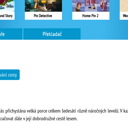
land Story
Pin Detective
Home Pin 2
Woo
ře
Překladač
ání cesty
 vás přichystána velká porce celkem šedesáti různě náročných levelů. V
kračovat dále v její dobrodružné cestě lesem.