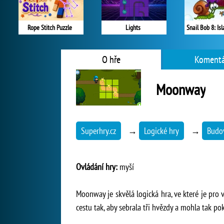
Rope Stitch Puzzle
Lights
Snail Bob 8: Is
O hře
Komentá
Moonway
Superhry.cz
→
Logické hry
→
Budov
Ovládání hry:
myší
Moonway je skvělá logická hra, ve které je pro
cestu tak, aby sebrala tři hvězdy a mohla tak po