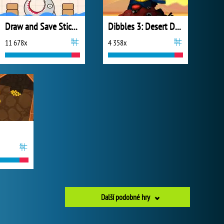
Draw and Save Stickman
Dibbles 3: Desert Despair
11 678x
4 358x
Další podobné hry