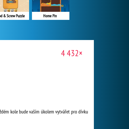
d & Screw Puzzle
Home Pin
4 432×
 každém kole bude vaším úkolem vytvářet pro dívku