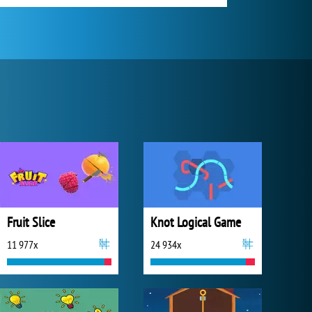
Fruit Slice
Knot Logical Game
11 977x
24 934x