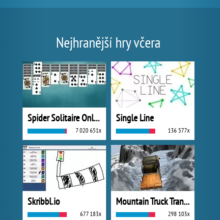
Nejhranější hry včera
Spider Solitaire Online
Single Line
7 020 651x
136 577x
Skribbl.io
Mountain Truck Transport
677 183x
298 103x