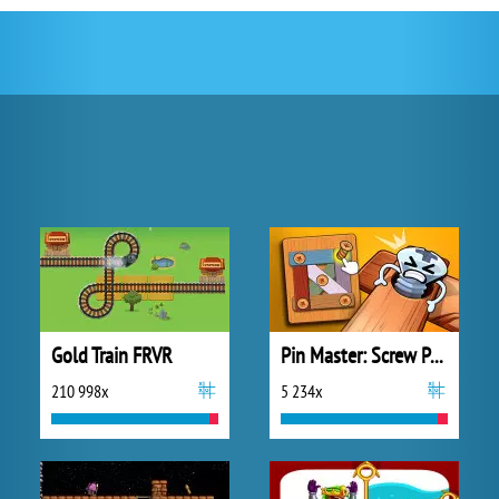
Gold Train FRVR
Pin Master: Screw Puzzle Quest
210 998x
5 234x