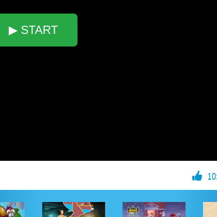
▶ START
10