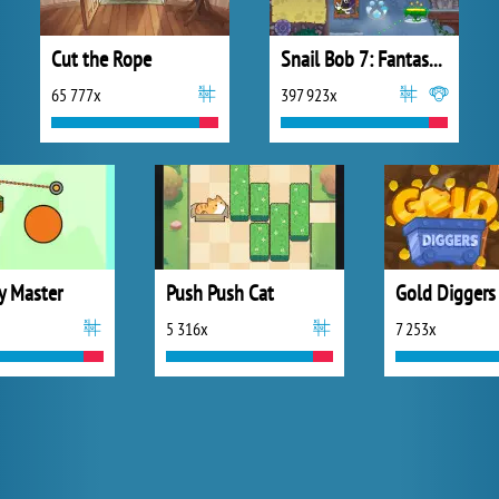
Cut the Rope
Snail Bob 7: Fantasy Story
65 777x
397 923x
 Master
Push Push Cat
Gold Diggers
5 316x
7 253x