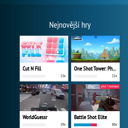
Nejnovější hry
Cut N Fill
One Shot Tower: Physics Destroyer
23x
32x
před 7 hodinami
WorldGuessr
Battle Shot Elite
39x
80x