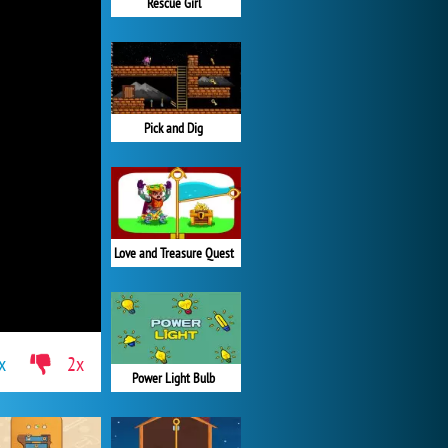
Rescue Girl
Pick and Dig
Love and Treasure Quest
x
2x
Power Light Bulb