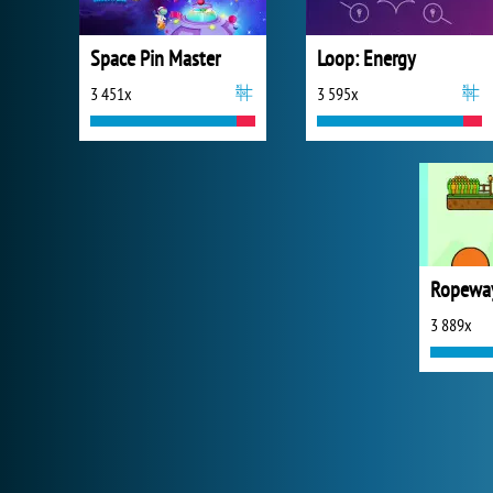
Space Pin Master
Loop: Energy
3 451x
3 595x
Ropeway
3 889x