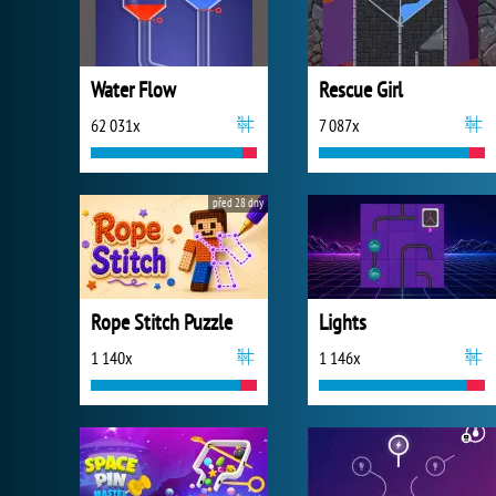
Water Flow
Rescue Girl
62 031x
7 087x
před 28 dny
Rope Stitch Puzzle
Lights
1 140x
1 146x