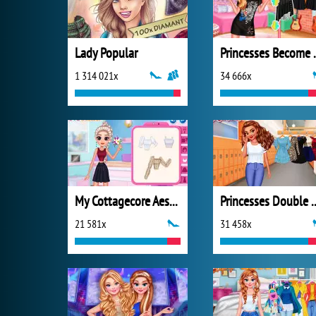
Lady Popular
Princesses
1 314 021x
34 666x
My Cottagecore Aesthetic Look
Princesses D
21 581x
31 458x