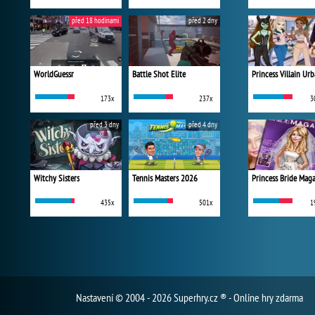
před 18 hodinami
před 2 dny
WorldGuessr
Battle Shot Elite
173x
237x
3
před 3 dny
před 4 dny
Witchy Sisters
Tennis Masters 2026
Princess Bride Mag
435x
501x
1
Nastavení
© 2004 - 2026 Superhry.cz ® - Online hry zdarma