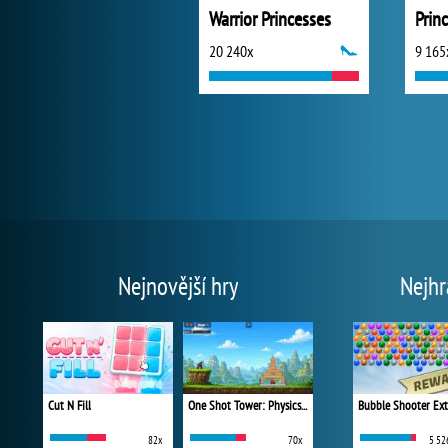
Warrior Princesses
20 240x
9 165
Nejnovější hry
Nejhr
Cut N Fill
One Shot Tower: Physics Destroyer
Bubble Shooter Ex
82x
70x
5 52