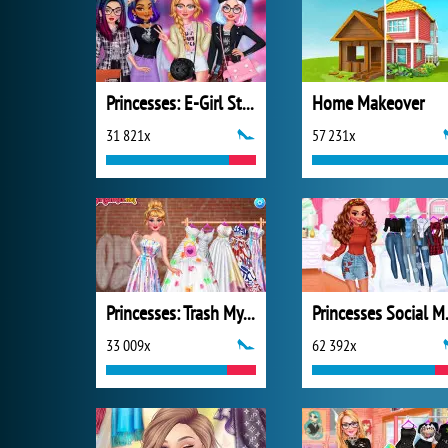
Princesses: E-Girl Style
Home Makeover
31 821x
57 231x
Princesses: Trash My Wedding Dress
Princes
33 009x
62 392x