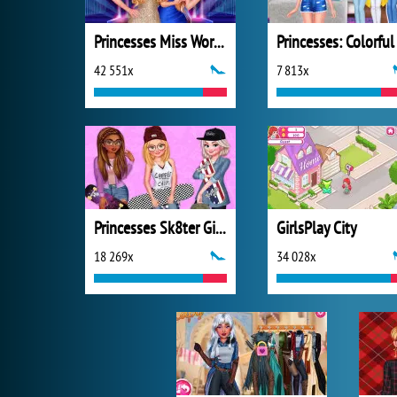
Princesses Miss World Challenge
42 551x
7 813x
Princesses Sk8ter Girls
GirlsPlay City
18 269x
34 028x