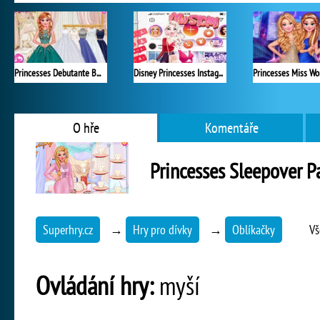
Princesses Debutante Ball
Disney Princesses Instagram Stories
O hře
Komentáře
Princesses Sleepover P
Superhry.cz
→
Hry pro dívky
→
Oblíkačky
Vš
Ovládání hry:
myší