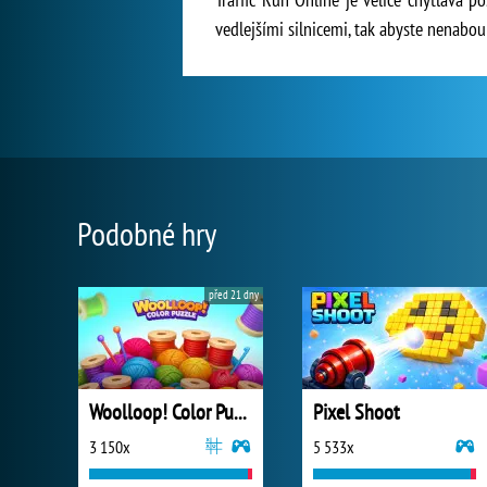
vedlejšími silnicemi, tak abyste nenabour
Podobné hry
před 21 dny
Woolloop! Color Puzzle
Pixel Shoot
3 150x
5 533x