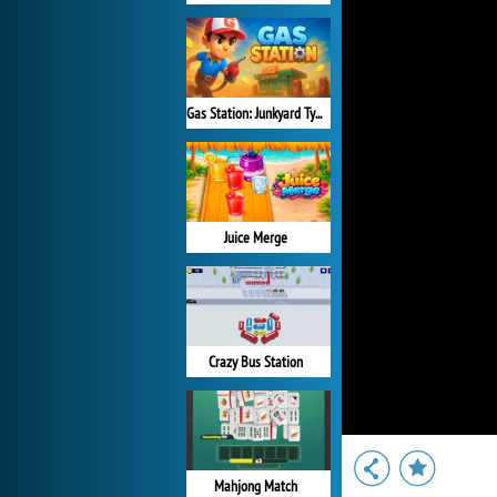
Gas Station: Junkyard Tycoon
Juice Merge
Crazy Bus Station
Mahjong Match