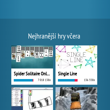
Nejhranější hry včera
Spider Solitaire Online
Single Line
7 018 138x
136 558x