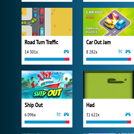
Road Turn Traffic
Car Out Jam
14 301x
8 282x
Ship Out
Had
6 096x
31 622x