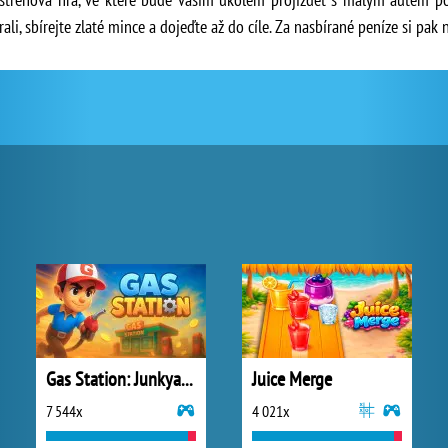
ali, sbírejte zlaté mince a dojeďte až do cíle. Za nasbírané peníze si pak
Gas Station: Junkyard Tycoon
Juice Merge
7 544x
4 021x