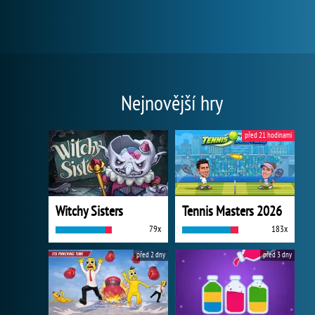
Nejnovější hry
před 21 hodinami
Witchy Sisters
Tennis Masters 2026
79x
183x
před 2 dny
před 3 dny