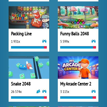
Packing Line
Funny Balls 2048
1 931x
5 599x
Snake 2048
My Arcade Center 2
26 574x
3 115x