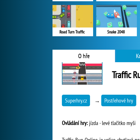
Road Turn Traffic
Snake 2048
O hře
K
Traffic 
Superhry.cz
→
Postřehové hry
Ovládání hry:
jízda - levé tlačítko myši
Traffic Run Online je velice chytlavá 