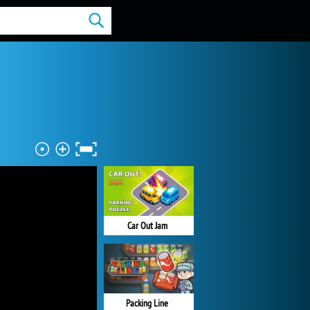
Car Out Jam
Packing Line