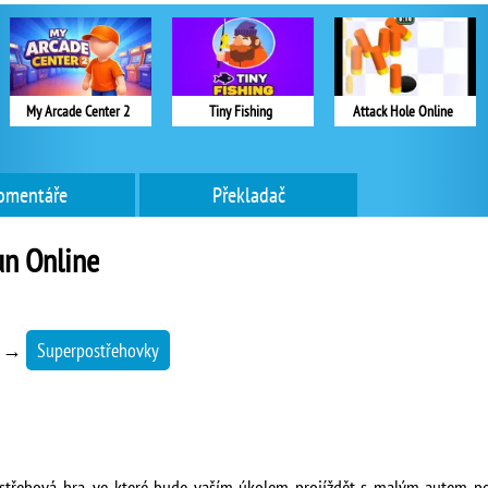
My Arcade Center 2
Tiny Fishing
Attack Hole Online
omentáře
Překladač
Run Online
→
Superpostřehovky
postřehová hra, ve které bude vaším úkolem projíždět s malým autem po 