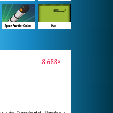
Space Frontier Online
Had
8 688×
silnicích. Zastavujte před křižovatkami a