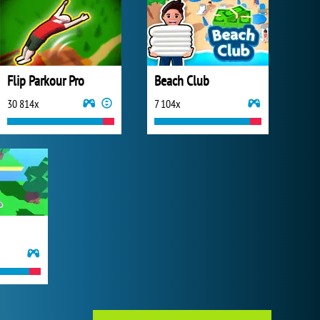
Flip Parkour Pro
Beach Club
30 814x
7 104x