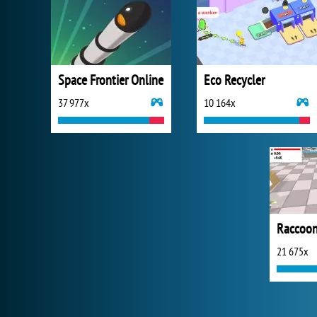
Space Frontier Online
Eco Recycler
37 977x
10 164x
Raccoon
21 675x