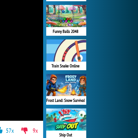
Funny Balls 2048
Train Snake Online
Frost Land: Snow Survival
57x
9x
Ship Out