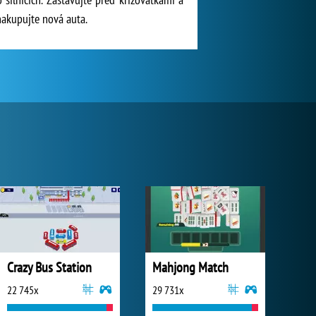
 nakupujte nová auta.
Crazy Bus Station
Mahjong Match
22 745x
29 731x