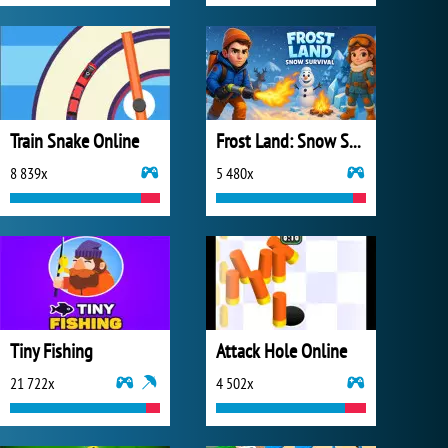
Train Snake Online
Frost Land: Snow Survival
8 839x
5 480x
Tiny Fishing
Attack Hole Online
21 722x
4 502x