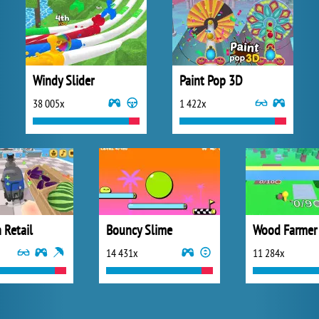
Windy Slider
Paint Pop 3D
38 005x
1 422x
 Retail
Bouncy Slime
Wood Farmer
14 431x
11 284x