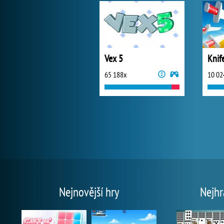
Vex 5
Knif
65 188x
10 02
Nejnovější hry
Nejhr