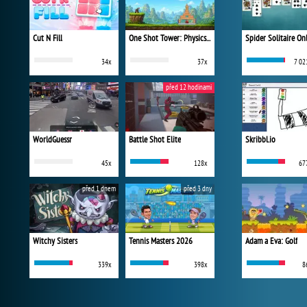
Cut N Fill
One Shot Tower: Physics Destroyer
Spider Solitaire On
34x
37x
7 02
před 12 hodinami
WorldGuessr
Battle Shot Elite
Skribbl.io
45x
128x
67
před 1 dnem
před 3 dny
Witchy Sisters
Tennis Masters 2026
Adam a Eva: Golf
339x
398x
8