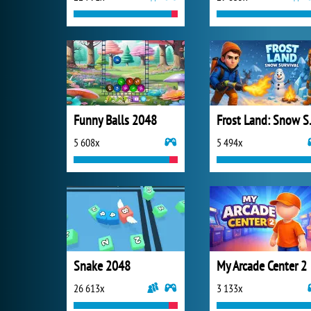
Funny Balls 2048
Frost 
5 608x
5 494x
Snake 2048
My Arcade Center 2
26 613x
3 133x