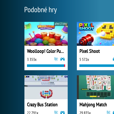
Podobné hry
před 23 dny
Woolloop! Color Puzzle
Pixel Shoot
3 353x
5 572x
Crazy Bus Station
Mahjong Match
22 791x
29 835x