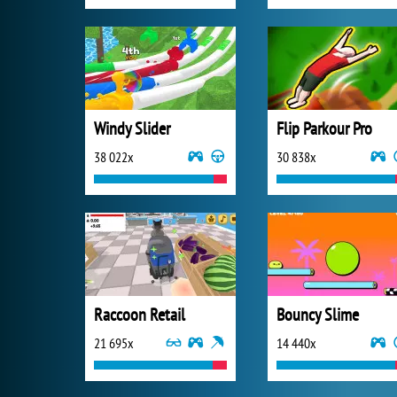
Windy Slider
Flip Parkour Pro
38 022x
30 838x
Raccoon Retail
Bouncy Slime
21 695x
14 440x