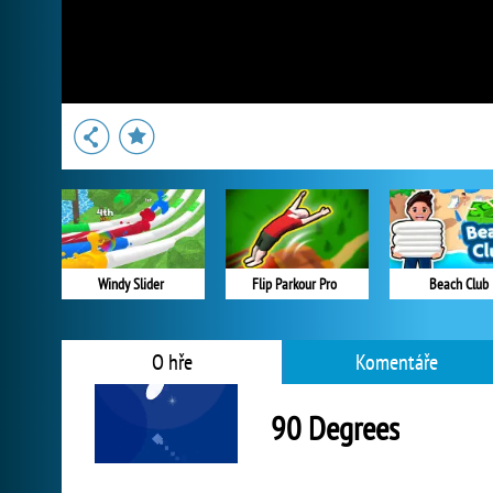
Windy Slider
Flip Parkour Pro
Beach Club
O hře
Komentáře
90 Degrees