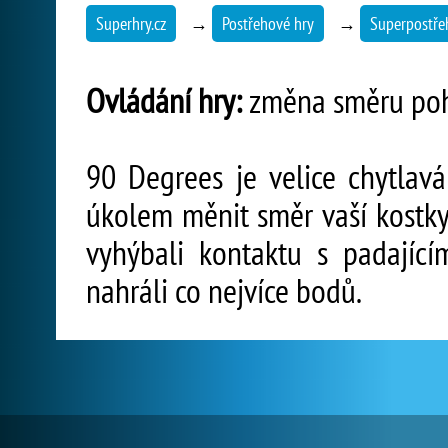
Superhry.cz
→
Postřehové hry
→
Superpostře
Ovládání hry:
změna směru pohy
90 Degrees je velice chytlav
úkolem měnit směr vaší kostky
vyhýbali kontaktu s padajícím
nahráli co nejvíce bodů.