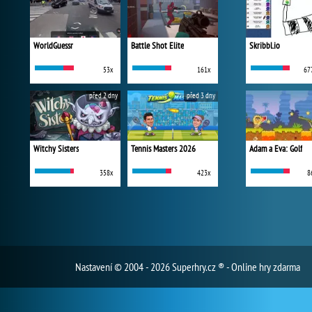
WorldGuessr
Battle Shot Elite
Skribbl.io
53x
161x
67
před 2 dny
před 3 dny
Witchy Sisters
Tennis Masters 2026
Adam a Eva: Golf
358x
423x
8
Nastavení
© 2004 - 2026 Superhry.cz ® - Online hry zdarma