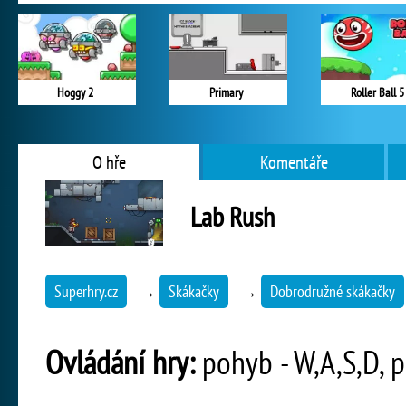
Hoggy 2
Primary
Roller Ball 5
O hře
Komentáře
Lab Rush
Superhry.cz
→
Skákačky
→
Dobrodružné skákačky
Ovládání hry:
pohyb - W,A,S,D, p