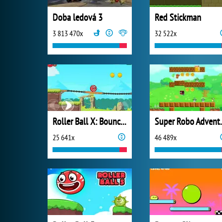
Doba ledová 3
Red Stickman
3 813 470x
32 522x
Roller Ball X: Bounce Ball
Super 
25 641x
46 489x