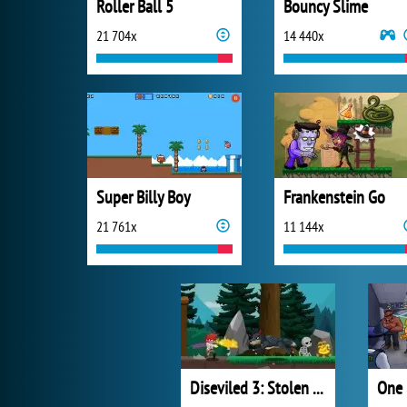
Roller Ball 5
Bouncy Slime
21 704x
14 440x
Super Billy Boy
Frankenstein Go
21 761x
11 144x
Diseviled 3: Stolen Kingdom
One 