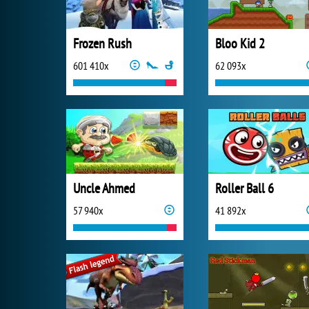
Frozen Rush
Bloo Kid 2
601 410x
62 093x
Uncle Ahmed
Roller Ball 6
57 940x
41 892x