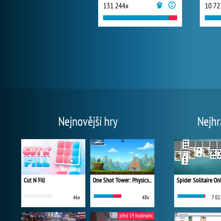
131 244x
10 72
Nejnovější hry
Nejhr
Cut N Fill
One Shot Tower: Physics Destroyer
Spider Solitaire On
46x
48x
7 02
před 19 hodinami