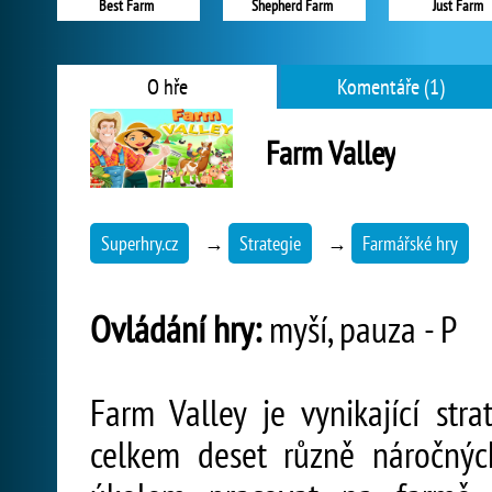
Best Farm
Shepherd Farm
Just Farm
O hře
Komentáře (1)
Farm Valley
Superhry.cz
→
Strategie
→
Farmářské hry
Ovládání hry:
myší, pauza - P
Farm Valley je vynikající stra
celkem deset různě náročnýc