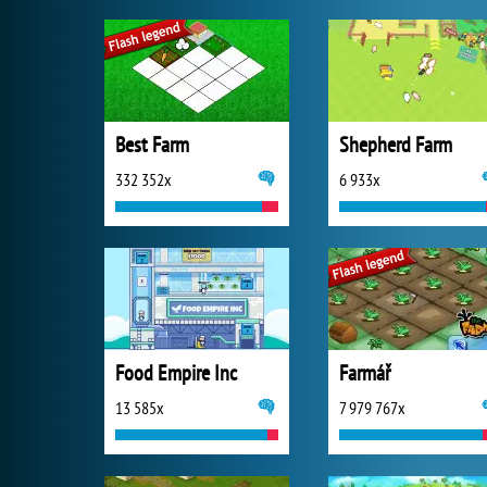
Best Farm
Shepherd Farm
332 352x
6 933x
Food Empire Inc
Farmář
13 585x
7 979 767x