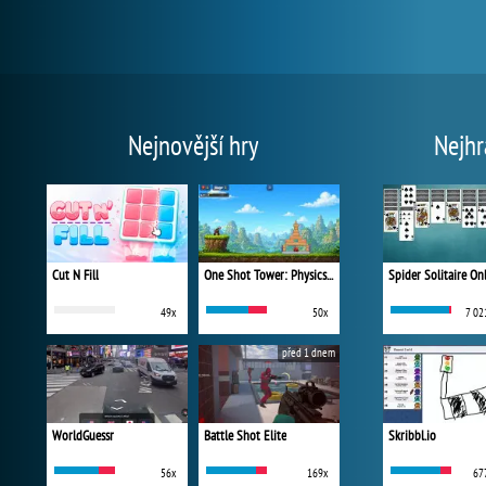
Nejnovější hry
Nejhr
Cut N Fill
One Shot Tower: Physics Destroyer
Spider Solitaire On
49x
50x
7 02
před 1 dnem
WorldGuessr
Battle Shot Elite
Skribbl.io
56x
169x
67