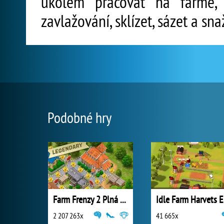
úkolem pracovat na farmě, 
zavlažování, sklízet, sázet a sn
Podobné hry
Farm Frenzy 2 Plná Verze
Id
2 207 263x
41 665x