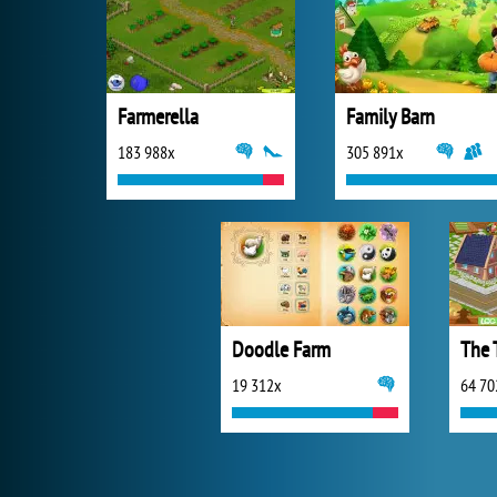
Farmerella
Family Barn
183 988x
305 891x
Doodle Farm
The 
19 312x
64 70