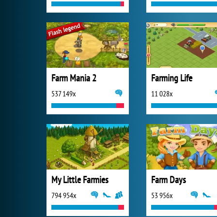
Farm Mania 2
Farming Life
537 149x
11 028x
My Little Farmies
Farm Days
794 954x
53 956x