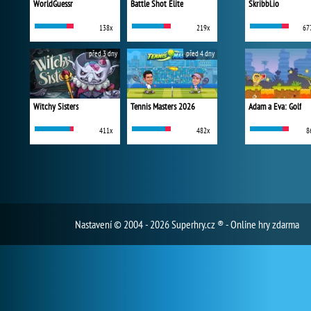
WorldGuessr
Battle Shot Elite
Skribbl.io
138x
219x
67
před 3 dny
před 4 dny
Witchy Sisters
Tennis Masters 2026
Adam a Eva: Golf
411x
482x
8
Nastavení
© 2004 - 2026 Superhry.cz ® - Online hry zdarma