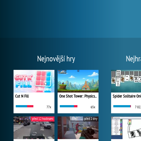
Nejnovější hry
Nejhr
Cut N Fill
One Shot Tower: Physics Destroyer
Spider Solitaire On
77x
65x
7 02
před 12 hodinami
před 2 dny