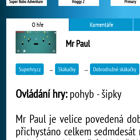
Super Robo Adventure
Hoggy 2
Primary
O hře
Komentáře
Mr Paul
Superhry.cz
→
Skákačky
→
Dobrodružné skákačky
Ovládání hry:
pohyb - šipky
Mr Paul je velice povedená dob
přichystáno celkem sedmdesát 