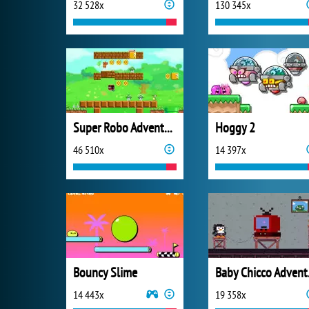
32 528x
130 345x
Super Robo Adventure
Hoggy 2
46 510x
14 397x
Bouncy Slime
Bab
14 443x
19 358x