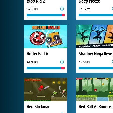
Bloo Kid 2
Deep Freeze
62 101x
67 527x
Roller Ball 6
Shado
41 904x
35 681x
Red Stickman
Red B