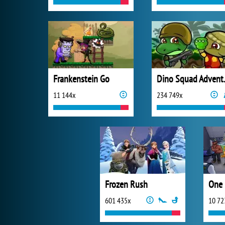
Frankenstein Go
Dino 
11 144x
234 749x
Frozen Rush
One 
601 435x
10 72