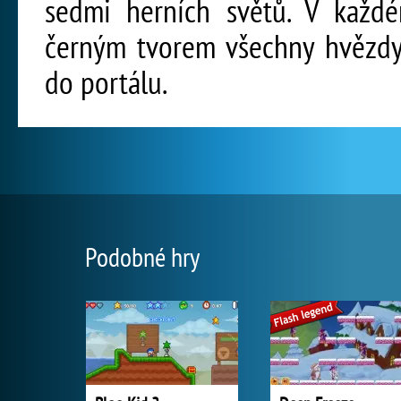
sedmi herních světů. V každ
černým tvorem všechny hvězdy,
do portálu.
Podobné hry