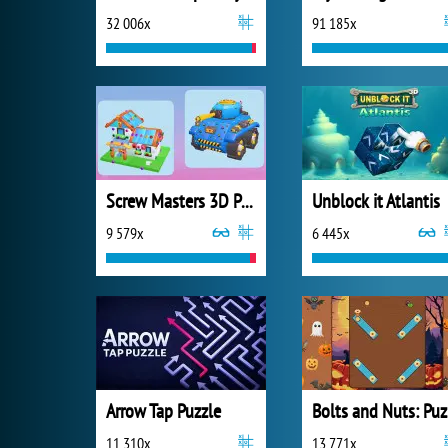
32 006x
91 185x
Screw Masters 3D Puzzle
Unblock it Atlantis
9 579x
6 445x
Arrow Tap Puzzle
B
11 310x
13 771x