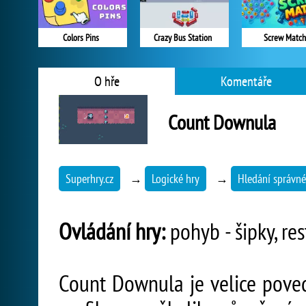
Colors Pins
Crazy Bus Station
Screw Match
O hře
Komentáře
Count Downula
Superhry.cz
→
Logické hry
→
Hledání správné
Ovládání hry:
pohyb - šipky, res
Count Downula je velice poved