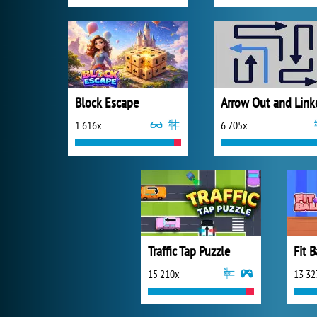
Block Escape
Arrow Out and Link
1 616x
6 705x
Traffic Tap Puzzle
Fit B
15 210x
13 32