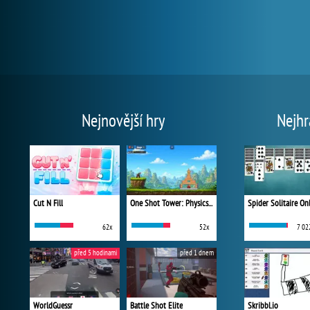
Nejnovější hry
Nejhr
Cut N Fill
One Shot Tower: Physics Destroyer
Spider Solitaire On
62x
52x
7 02
před 5 hodinami
před 1 dnem
WorldGuessr
Battle Shot Elite
Skribbl.io