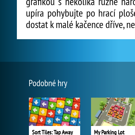
grafikou s několika různě nár
upíra pohybujte po hrací ploš
dostat k malé kačence dříve, ne
Podobné hry
Sort Tiles: Tap Away
My Parking Lot