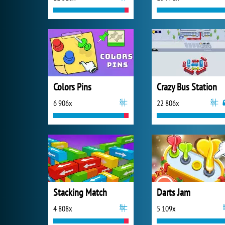
Colors Pins
Crazy Bus Station
6 906x
22 806x
Stacking Match
Darts Jam
4 808x
5 109x