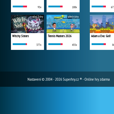
93x
188x
67
před 3 dny
před 4 dny
Witchy Sisters
Tennis Masters 2026
Adam a Eva: Golf
377x
455x
8
Nastavení
© 2004 - 2026 Superhry.cz ® - Online hry zdarma