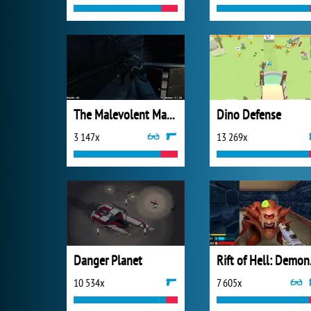
The Malevolent Mansion of Evil
Dino Defense
3 147x
13 269x
Danger Planet
Rift
10 534x
7 605x