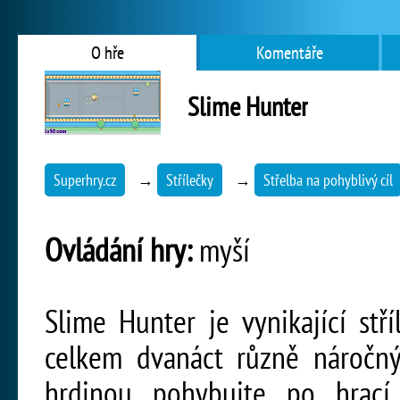
O hře
Komentáře
Slime Hunter
Superhry.cz
→
Střílečky
→
Střelba na pohyblivý cíl
Ovládání hry:
myší
Slime Hunter je vynikající stř
celkem dvanáct různě náročný
hrdinou pohybujte po hrací