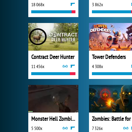
18 068x
3 862x
Contract Deer Hunter
Tower Defenders
11 456x
4 308x
Monster Hell Zombie Arena
Zo
5 500x
7 326x