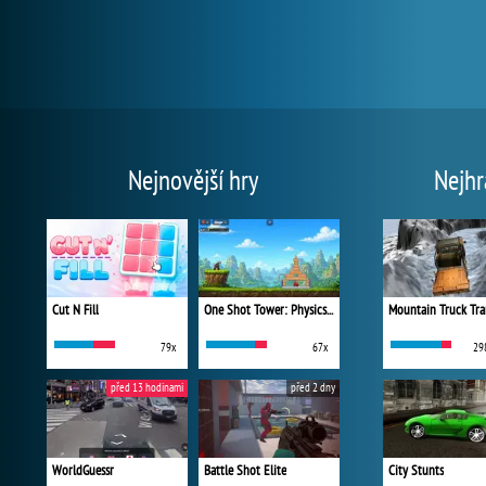
Nejnovější hry
Nejhr
Cut N Fill
One Shot Tower: Physics Destroyer
Mountain Truck Tra
79x
67x
29
před 13 hodinami
před 2 dny
WorldGuessr
Battle Shot Elite
City Stunts