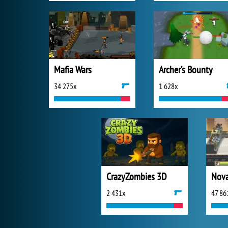
Mafia Wars
Archer’s Bounty
34 275x
1 628x
CrazyZombies 3D
Nova
2 431x
47 86