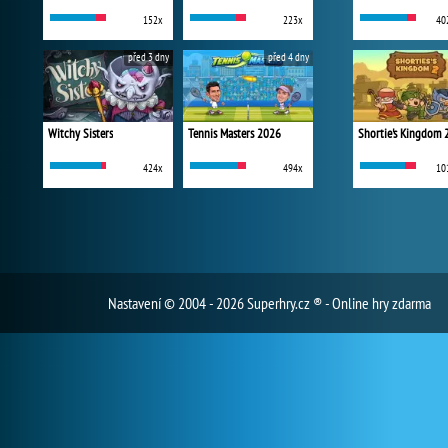
152x
223x
40
před 3 dny
před 4 dny
Witchy Sisters
Tennis Masters 2026
Shortie's Kingdom 
424x
494x
10
Nastavení
© 2004 - 2026 Superhry.cz ® - Online hry zdarma