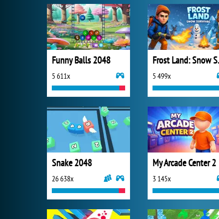
Funny Balls 2048
Frost 
5 611x
5 499x
Snake 2048
My Arcade Center 2
26 638x
3 145x