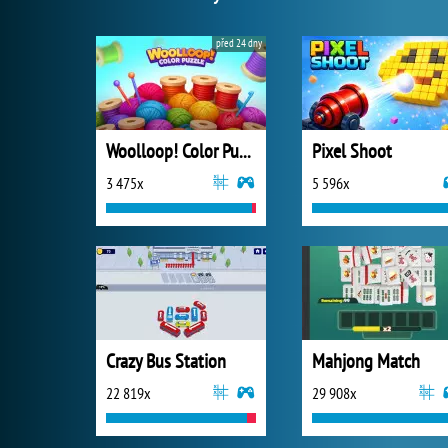
před 24 dny
Woolloop! Color Puzzle
Pixel Shoot
3 475x
5 596x
Crazy Bus Station
Mahjong Match
22 819x
29 908x