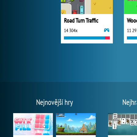
Road Turn Traffic
Wood
14 304x
11 29
Nejnovější hry
Nejhr