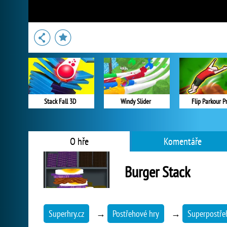
Stack Fall 3D
Windy Slider
Flip Parkour P
O hře
Komentáře
Burger Stack
Superhry.cz
→
Postřehové hry
→
Superpostře