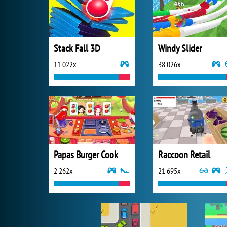
Stack Fall 3D
Windy Slider
11 022x
38 026x
Papas Burger Cook
Raccoon Retail
2 262x
21 695x