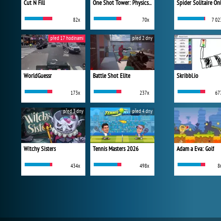
Cut N Fill
One Shot Tower: Physics Destroyer
Spider Solitaire On
82x
70x
7 02
před 17 hodinami
před 2 dny
WorldGuessr
Battle Shot Elite
Skribbl.io
173x
237x
67
před 3 dny
před 4 dny
Witchy Sisters
Tennis Masters 2026
Adam a Eva: Golf
434x
498x
8