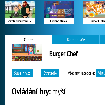
Rychlé občerstvení 2
Cooking Mania
Burger Clicke
O hře
Komentáře
Burger Chef
Superhry.cz
→
Strategie
Všechny kategorie:
Virt
Ovládání hry:
myší