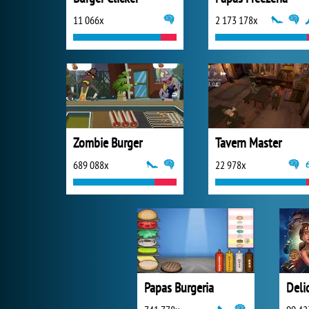
11 066x
2 173 178x
Zombie Burger
Tavern Master
689 088x
22 978x
Papas Burgeria