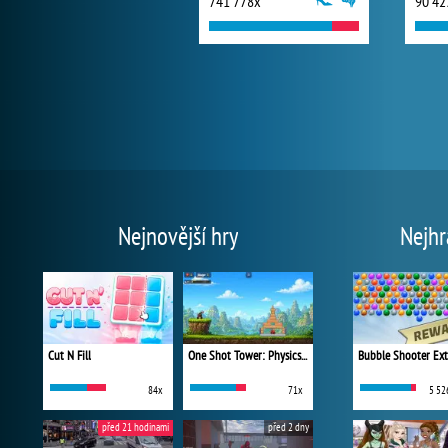
741 778x
90 42
Nejnovější hry
Nejhr
Cut N Fill
One Shot Tower: Physics Destroyer
Bubble Shooter Ex
84x
71x
5 52
před 21 hodinami
před 2 dny