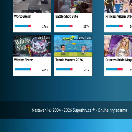
WorldGuessr
Battle Shot Elite
176x
237x
3
před 3 dny
před 4 dny
Witchy Sisters
Tennis Masters 2026
Princess Bride Mag
435x
501x
1
Nastavení
© 2004 - 2026 Superhry.cz ® - Online hry zdarma