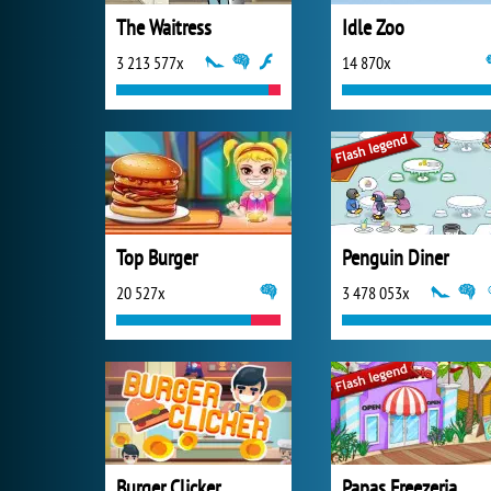
The Waitress
Idle Zoo
3 213 577x
14 870x
Top Burger
Penguin Diner
20 527x
3 478 053x
Burger Clicker
Papas Freezeria