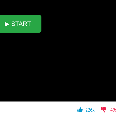
▶ START
226x
49