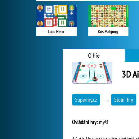
Ludo Hero
Kris Mahjong
O hře
3D Ai
Superhry.cz
→
Stolní hry
Ovládání hry:
myší
3D Air Hockey je velice chytlavá s