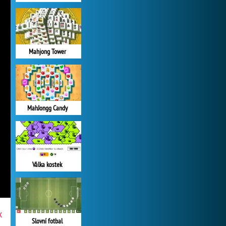
Mahjong Tower
MahJongg Candy
Válka kostek
x
Slovní fotbal