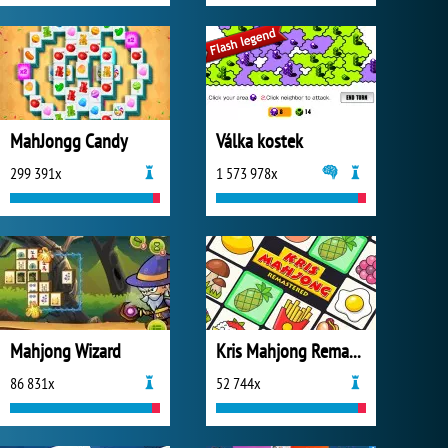
MahJongg Candy
Válka kostek
299 391x
1 573 978x
Mahjong Wizard
Kris Mahjong Remastered
86 831x
52 744x