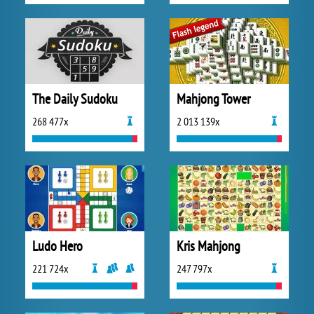
The Daily Sudoku
Mahjong Tower
268 477x
2 013 139x
Ludo Hero
Kris Mahjong
221 724x
247 797x