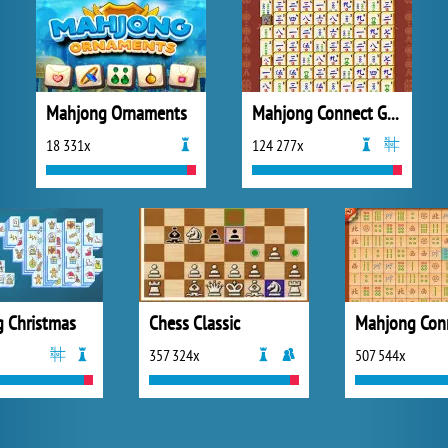
Mahjong Ornaments
Mahjong Connect Gold
18 331x
124 277x
 Christmas
Chess Classic
Mahjong Con
357 324x
507 544x