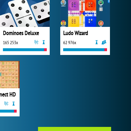
Dominoes Deluxe
Ludo Wizard
165 253x
62 976x
nect HD