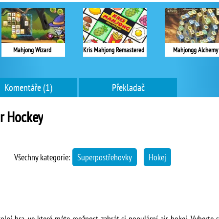
Mahjong Wizard
Kris Mahjong Remastered
Mahjongg Alchemy
Komentáře (1)
Překladač
r Hockey
Všechny kategorie:
Superpostřehovky
Hokej
tolní hra, ve které máte možnost zahrát si populární air hokej. Vyberte s