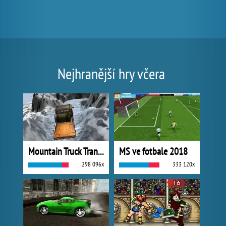
Nejhranější hry včera
Mountain Truck Transport
MS ve fotbale 2018
298 096x
333 120x