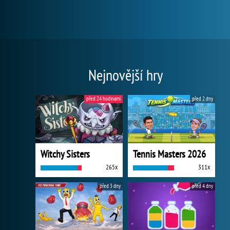
Nejnovější hry
před 24 hodinami
před 2 dny
Witchy Sisters
Tennis Masters 2026
265x
311x
před 3 dny
před 4 dny