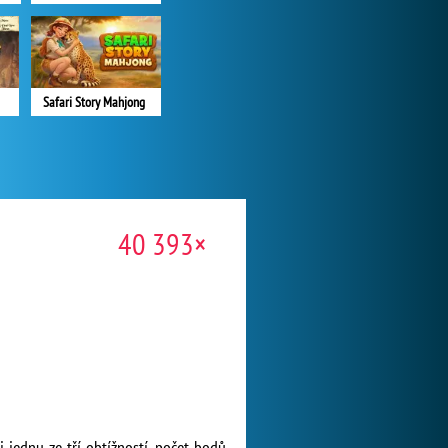
Safari Story Mahjong
40 393×
i jednu ze tří obtížností, počet bodů