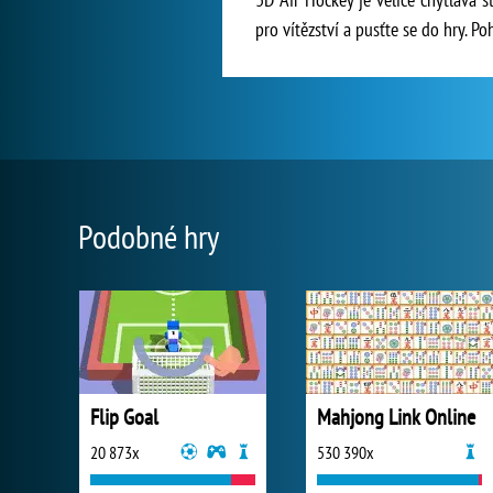
pro vítězství a pusťte se do hry. P
Podobné hry
Flip Goal
Mahjong Link Online
20 873x
530 390x