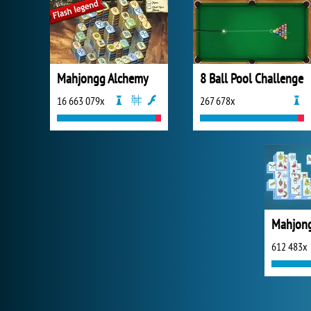
Mahjongg Alchemy
8 Ball Pool Challenge
16 663 079x
267 678x
Mahjong
612 483x