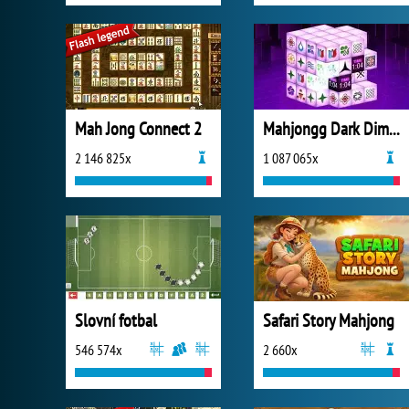
Mah Jong Connect 2
Mahjongg Dark Dimensions
2 146 825x
1 087 065x
Slovní fotbal
Safari Story Mahjong
546 574x
2 660x