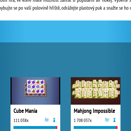
ohybujte se po vaší polovině hřiště, odrážejte plastový puk a snažte se h
Cube Mania
Mahjong Impossible
111 038x
1 708 037x