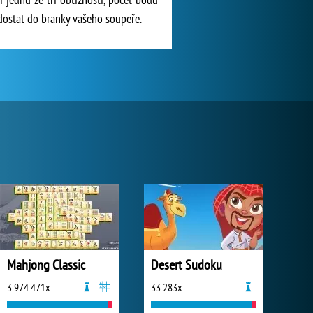
o dostat do branky vašeho soupeře.
Mahjong Classic
Desert Sudoku
3 974 471x
33 283x