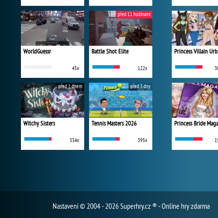
před 11 hodinami
WorldGuessr
Battle Shot Elite
45x
122x
3
před 1 dnem
před 3 dny
Witchy Sisters
Tennis Masters 2026
Princess Bride Mag
334x
395x
1
Nastavení
© 2004 - 2026 Superhry.cz ® - Online hry zdarma