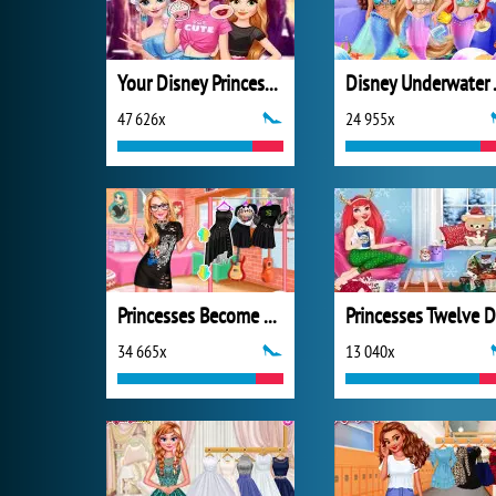
Your Disney Princess Style
Disney
47 626x
24 955x
Princesses Become Rebels Punks
34 665x
13 040x