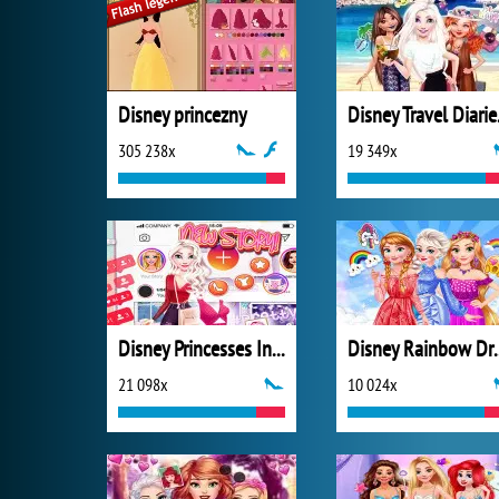
Disney princezny
Disn
305 238x
19 349x
Disney Princesses Instagram Stories
Disney Ra
21 098x
10 024x