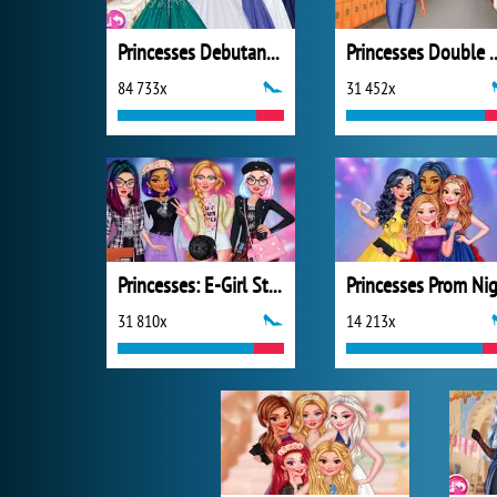
Princesses Debutante Ball
Princesses D
84 733x
31 452x
Princesses: E-Girl Style
31 810x
14 213x