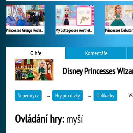
Princesses Grunge Rockstars
My Cottagecore Aesthetic Look
O hře
Komentáře
Disney Princesses Wiza
Superhry.cz
→
Hry pro dívky
→
Oblíkačky
Vš
Ovládání hry:
myší