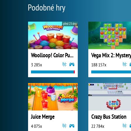
Podobné hry
před 23 dny
Woolloop! Color Puzzle
3 285x
188 157x
Juice Merge
Crazy Bus Station
4 075x
22 784x