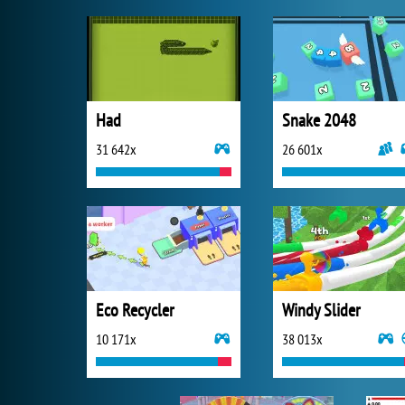
Had
Snake 2048
31 642x
26 601x
Eco Recycler
Windy Slider
10 171x
38 013x