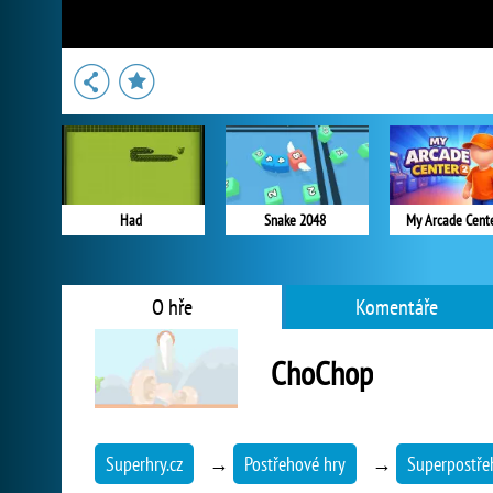
Had
Snake 2048
My Arcade Cent
O hře
Komentáře
ChoChop
Superhry.cz
→
Postřehové hry
→
Superpostře