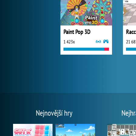
Paint Pop 3D
Racc
1 423x
21 68
Nejnovější hry
Nejhr