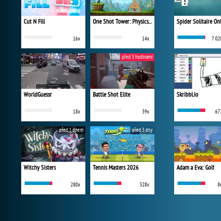
Cut N Fill
One Shot Tower: Physics Destroyer
Spider Solitaire On
16x
14x
7 02
před 3 hodinami
WorldGuessr
Battle Shot Elite
Skribbl.io
18x
39x
67
před 1 dnem
před 3 dny
Witchy Sisters
Tennis Masters 2026
Adam a Eva: Golf
280x
328x
8