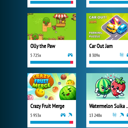
Olly the Paw
Car Out Jam
5 725x
8 309x
Crazy Fruit Merge
Watermelon S
5 953x
13 248x