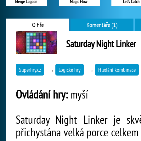
Merge Lagoon
Magic Flow
Let's Catch
O hře
Komentáře (1)
Saturday Night Linker
Superhry.cz
→
Logické hry
→
Hledání kombinace
Ovládání hry:
myší
Saturday Night Linker je skv
přichystána velká porce celkem 