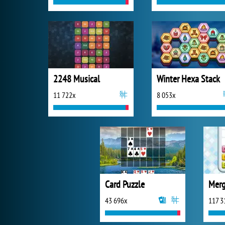
2248 Musical
Winter Hexa Stack
11 722x
8 053x
Card Puzzle
Merg
43 696x
117 3