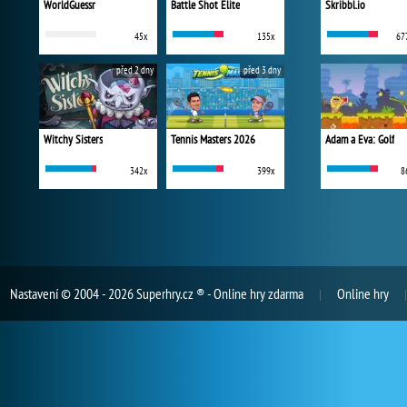
WorldGuessr
Battle Shot Elite
Skribbl.io
45x
135x
67
před 2 dny
před 3 dny
Witchy Sisters
Tennis Masters 2026
Adam a Eva: Golf
342x
399x
8
Nastavení
© 2004 - 2026 Superhry.cz ® - Online hry zdarma
Online hry