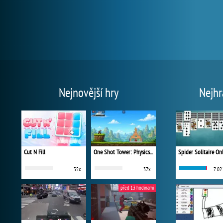
Nejnovější hry
Nejhr
Cut N Fill
One Shot Tower: Physics Destroyer
Spider Solitaire On
35x
37x
7 02
před 13 hodinami