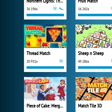
Northern Lights: The Secret of the Forest
Fruit Match
36 196x
16 242x
Thread Match
Sheep n Sheep
20 931x
49 286x
Piece of Cake: Merge and Bake
Match Tile 3D