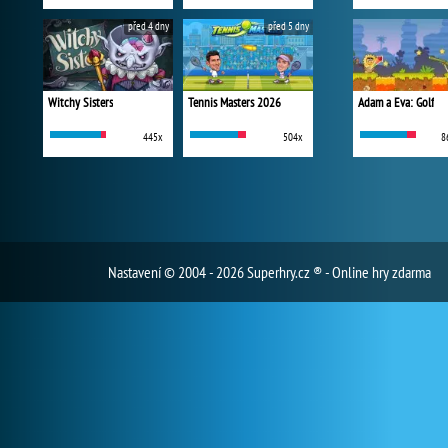
před 4 dny
před 5 dny
Witchy Sisters
Tennis Masters 2026
Adam a Eva: Golf
445x
504x
8
Nastavení
© 2004 - 2026 Superhry.cz ® - Online hry zdarma