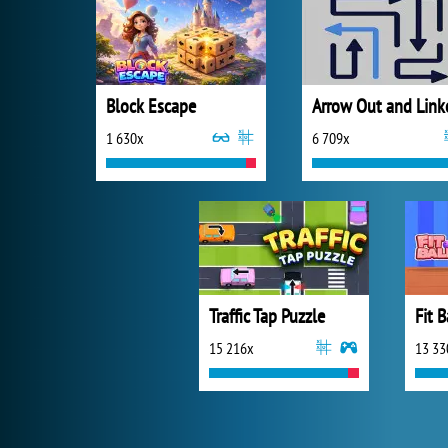
Block Escape
Arrow Out and Link
1 630x
6 709x
Traffic Tap Puzzle
Fit B
15 216x
13 33