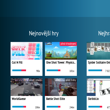
Nejnovější hry
Nejhr
před 4 hodinami
Cut N Fill
One Shot Tower: Physics Destroyer
Spider Solitaire On
90x
101x
7 02
před 1 dnem
před 3 dny
WorldGuessr
Battle Shot Elite
Skribbl.io
186x
246x
67