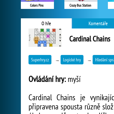
Colors Pins
Crazy Bus Station
O hře
Komentáře
Cardinal Chains
Superhry.cz
→
Logické hry
→
Hledání spr
Ovládání hry:
myší
Cardinal Chains je vynikají
připravena spousta různě slož