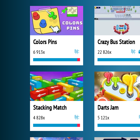
Colors Pins
Crazy Bus Station
6 913x
22 826x
Stacking Match
Darts Jam
4 828x
5 121x