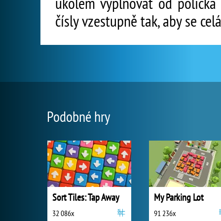
úkolem vyplňovat od políčka 
čísly vzestupně tak, aby se cel
Podobné hry
Sort Tiles: Tap Away
My Parking Lot
32 086x
91 236x