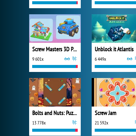
Screw Masters 3D Puzzle
Unblock it Atlantis
9 601x
6 449x
Bolts and Nuts: Puzzle
Screw Jam
13 778x
21 592x