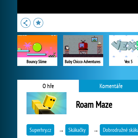
Bouncy Slime
Baby Chicco Adventures
Vex 5
O hře
Komentáře
Roam Maze
Superhry.cz
→
Skákačky
→
Dobrodružné skák