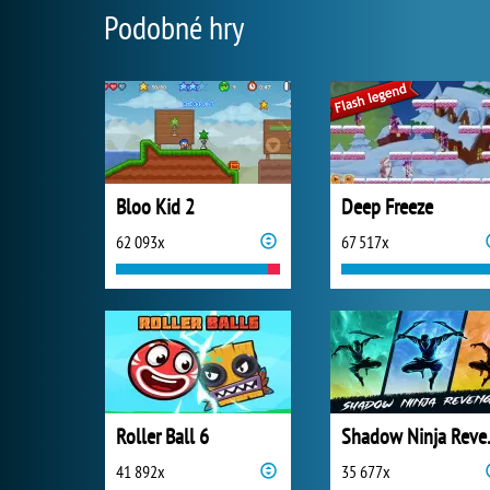
Podobné hry
Bloo Kid 2
Deep Freeze
62 093x
67 517x
Roller Ball 6
Shado
41 892x
35 677x