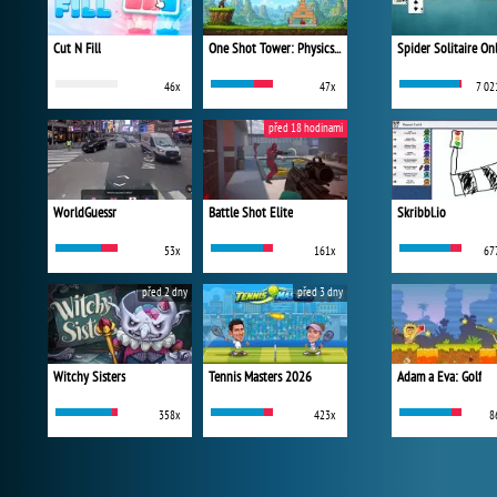
Cut N Fill
One Shot Tower: Physics Destroyer
Spider Solitaire On
46x
47x
7 02
před 18 hodinami
WorldGuessr
Battle Shot Elite
Skribbl.io
53x
161x
67
před 2 dny
před 3 dny
Witchy Sisters
Tennis Masters 2026
Adam a Eva: Golf
358x
423x
8