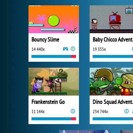
Bouncy Slime
Bab
14 440x
19 355x
Frankenstein Go
Dino 
11 144x
234 744x