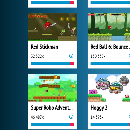
Red Stickman
Red B
32 522x
130 338x
Super Robo Adventure
Hoggy 2
46 487x
14 393x