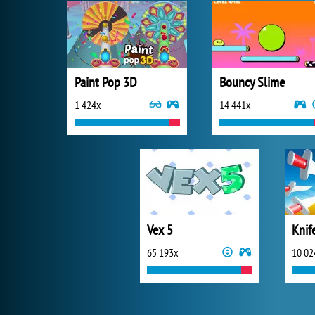
Paint Pop 3D
Bouncy Slime
1 424x
14 441x
Vex 5
Knif
65 193x
10 02