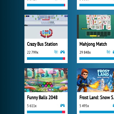
Crazy Bus Station
Mahjong Match
22 799x
29 848x
Funny Balls 2048
Frost 
5 611x
5 495x