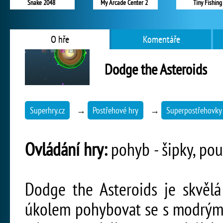
Snake 2048
My Arcade Center 2
Tiny Fishing
O hře
Komentáře
Dodge the Asteroids
Superhry.cz
→
Postřehové hry
→
Superpostřehovky
Ovládání hry:
pohyb - šipky, pou
Dodge the Asteroids je skvělá
úkolem pohybovat se s modrým 