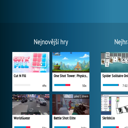
Nejnovější hry
Nejhr
Cut N Fill
One Shot Tower: Physics Destroyer
Spider Solitaire On
49x
50x
7 02
před 1 dnem
WorldGuessr
Battle Shot Elite
Skribbl.io