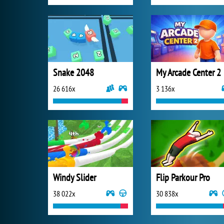
Snake 2048
My Arcade Center 2
26 616x
3 136x
Windy Slider
Flip Parkour Pro
38 022x
30 838x