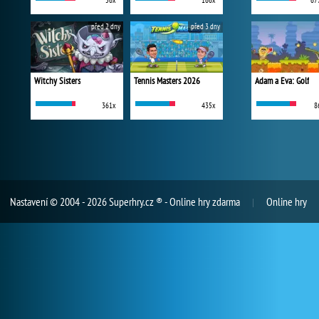
56x
166x
67
před 2 dny
před 3 dny
Witchy Sisters
Tennis Masters 2026
Adam a Eva: Golf
361x
435x
8
Nastavení
© 2004 - 2026 Superhry.cz ® - Online hry zdarma
Online hry