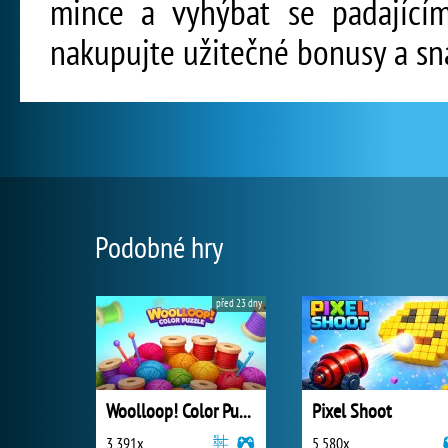
mince a vyhýbat se padajícím
nakupujte užitečné bonusy a sna
Podobné hry
před 23 dny
Woolloop! Color Puzzle
Pixel Shoot
3 391x
5 580x