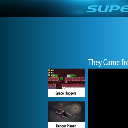
They Came fr
Space Huggers
Danger Planet