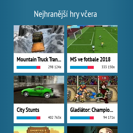
Nejhranější hry včera
Mountain Truck Transport
MS ve fotbale 2018
298 124x
333 150x
City Stunts
Gladiátor: Champions Sprint
402 763x
94 171x