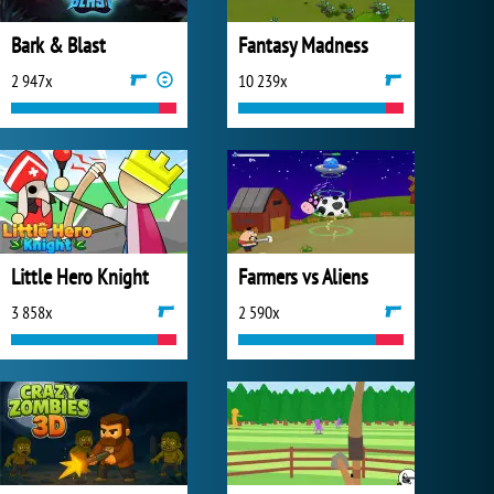
Bark & Blast
Fantasy Madness
2 947x
10 239x
Little Hero Knight
Farmers vs Aliens
3 858x
2 590x