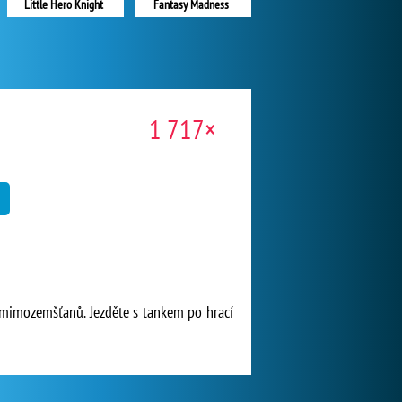
Little Hero Knight
Fantasy Madness
1 717×
i
í mimozemšťanů. Jezděte s tankem po hrací