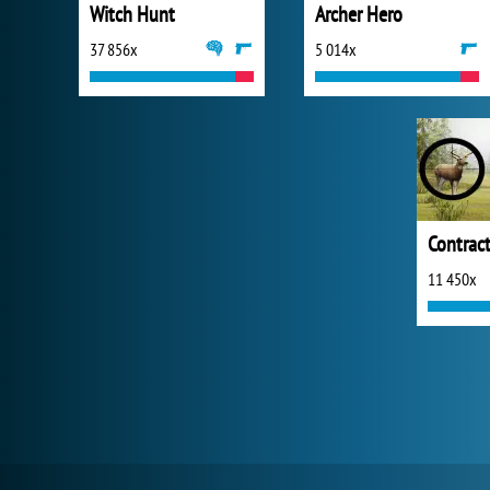
Witch Hunt
Archer Hero
37 856x
5 014x
Contrac
11 450x