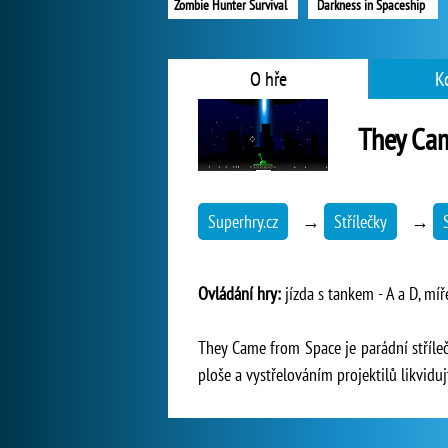
Zombie Hunter Survival
Darkness in Spaceship
O hře
K
They Ca
Superhry.cz
→
Střílečky
→
Ovládání hry:
jízda s tankem - A a D, míře
They Came from Space je parádní stříle
ploše a vystřelováním projektilů likviduj