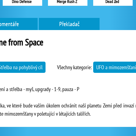
Dino Defense
Merge Rush Z
Dead Zed
omentáře
Překladač
me from Space
Střelba na pohyblivý cíl
Všechny kategorie:
UFO a mimozemšťan
ní a střelba - myš, upgrady - 1-9, pauza - P
čka, ve které bude vaším úkolem ochránit naší planetu Zemi před invaz
te mimozemšťany v poletující v létajících talířích.