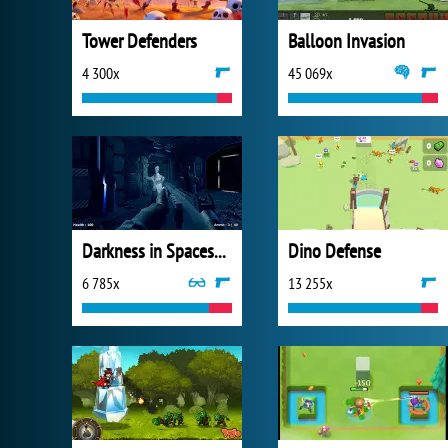
Tower Defenders
Balloon Invasion
4 300x
45 069x
Darkness in Spaceship
Dino Defense
6 785x
13 255x