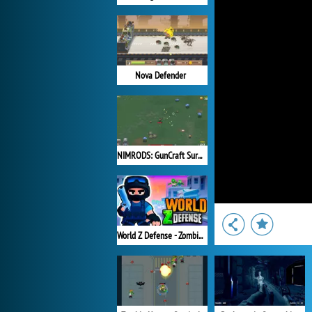
Nova Defender
NIMRODS: GunCraft Survivor
World Z Defense - Zombie Defense