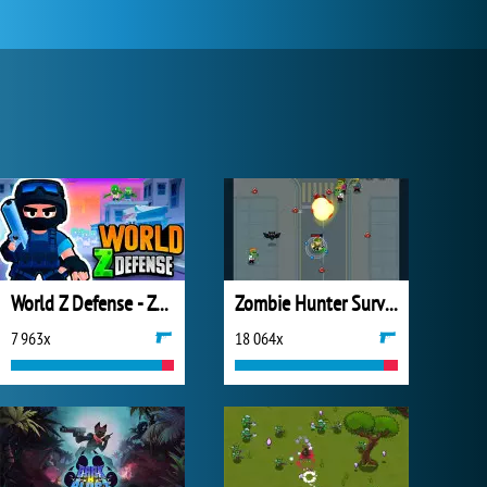
World Z Defense - Zombie Defense
Zombie Hunter Survival
7 963x
18 064x