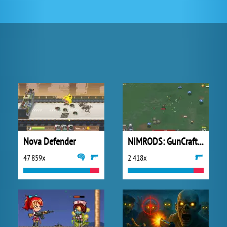
Nova Defender
NIMRODS: GunCraft Survivor
47 859x
2 418x