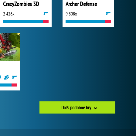
CrazyZombies 3D
Archer Defense
2 426x
9 808x
Další podobné hry