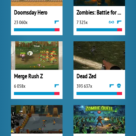
Doomsday Hero
Zombies: Battle for Survival
23 060x
7 325x
Merge Rush Z
Dead Zed
6 058x
393 637x