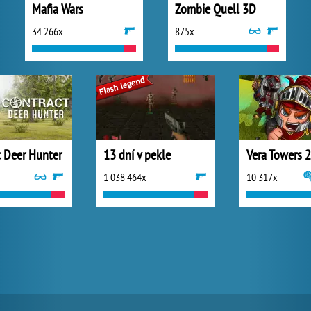
Mafia Wars
Zombie Quell 3D
34 266x
875x
t Deer Hunter
13 dní v pekle
Vera Towers 2
1 038 464x
10 317x