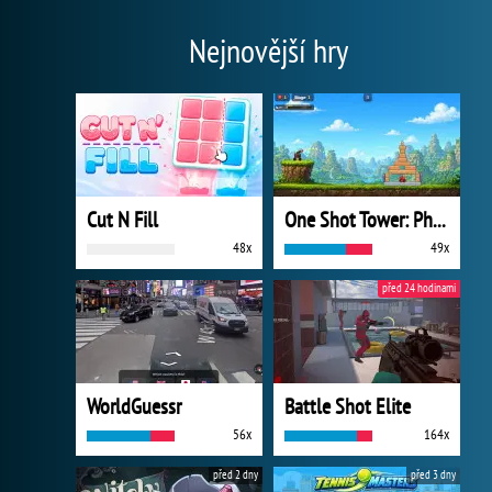
Nejnovější hry
Cut N Fill
One Shot Tower: Physics Destroyer
48x
49x
před 24 hodinami
WorldGuessr
Battle Shot Elite
56x
164x
před 2 dny
před 3 dny