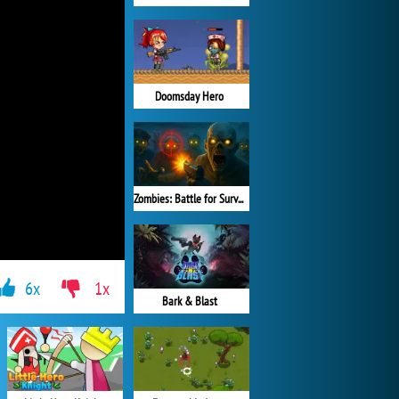
Doomsday Hero
Zombies: Battle for Survival
6x
1x
Bark & Blast