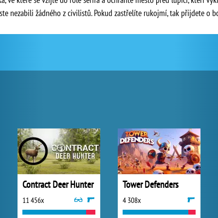
te nezabili žádného z civilistů. Pokud zastřelíte rukojmí, tak přijdete o b
Contract Deer Hunter
Tower Defenders
11 456x
4 308x