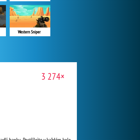
Western Sniper
3 274×
kradli banku. Postřílejte v každém kole