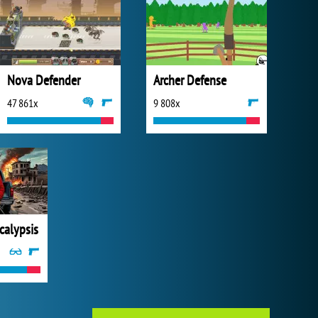
Nova Defender
Archer Defense
47 861x
9 808x
alypsis