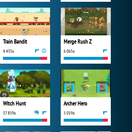
Train Bandit
Merge Rush Z
4 435x
6 065x
Witch Hunt
Archer Hero
37 859x
5 019x