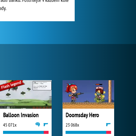
ody.
Balloon Invasion
Doomsday Hero
45 071x
23 068x