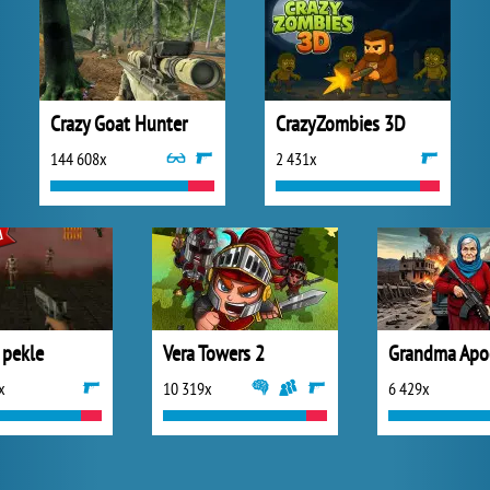
Crazy Goat Hunter
CrazyZombies 3D
144 608x
2 431x
 pekle
Vera Towers 2
Grandma Apoc
x
10 319x
6 429x