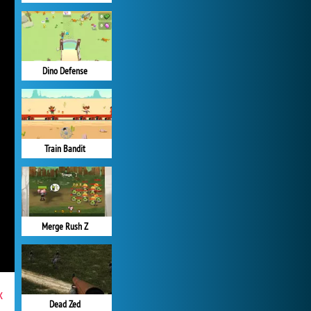
Dino Defense
Train Bandit
Merge Rush Z
x
Dead Zed