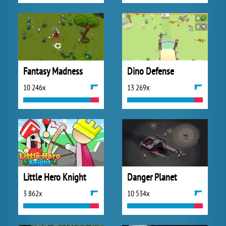
Fantasy Madness
Dino Defense
10 246x
13 269x
Little Hero Knight
Danger Planet
3 862x
10 534x