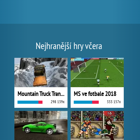
Nejhranější hry včera
Mountain Truck Transport
MS ve fotbale 2018
298 139x
333 157x