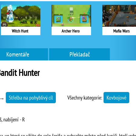
Witch Hunt
Archer Hero
Mafia Wars
Komentáře
Překladač
andit Hunter
→
Střelba na pohyblivý cíl
Všechny kategorie:
Kovbojové
, nabíjení - R
a, ve které se vžijte do role šerifa a ochraňte město před lupiči, kteří vy