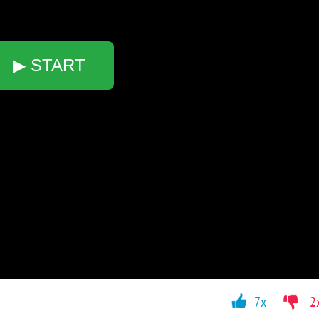
▶ START
7x
2