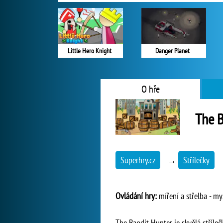
Little Hero Knight
Danger Planet
O hře
The B
Superhry.cz
→
Střílečky
Ovládání hry:
míření a střelba - myš
The Bandit Hunter je skvělá střílečk