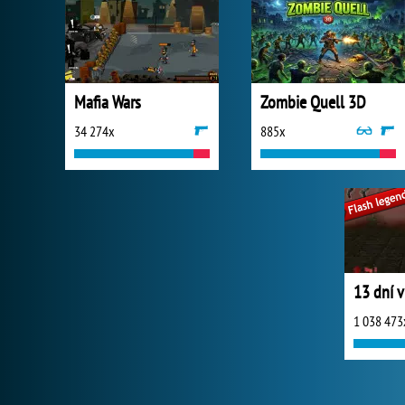
Mafia Wars
Zombie Quell 3D
34 274x
885x
13 dní v
1 038 473