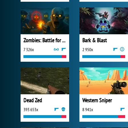
Zombies: Battle for Survival
Bark & Blast
7 326x
2 950x
Dead Zed
Western Sniper
393 653x
8 941x