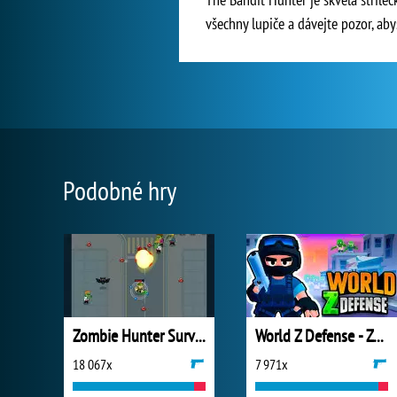
všechny lupiče a dávejte pozor, abys
Podobné hry
Zombie Hunter Survival
World Z Defense - Zombie Defense
18 067x
7 971x