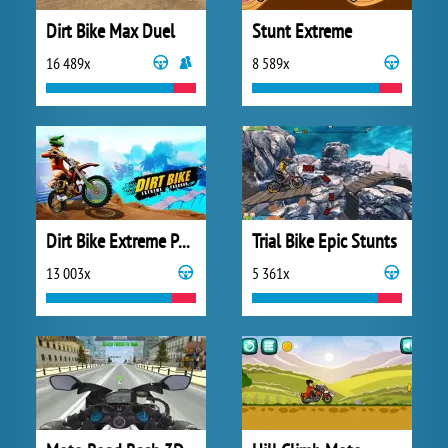
Dirt Bike Max Duel
Stunt Extreme
16 489x
8 589x
Dirt Bike Extreme Parkour
Trial Bike Epic Stunts
13 003x
5 361x