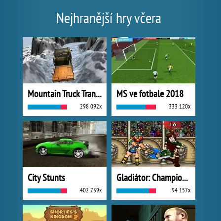
Nejhranější hry včera
Mountain Truck Transport
MS ve fotbale 2018
298 092x
333 120x
City Stunts
Gladiátor: Champions Sprint
402 739x
94 157x