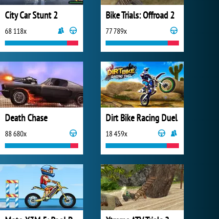
City Car Stunt 2
Bike Trials: Offroad 2
68 118x
77 789x
Death Chase
Dirt Bike Racing Duel
88 680x
18 459x