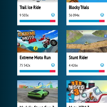
Trail Ice Ride
Blocky Trials
9 503x
56 094x
Extreme Moto Run
Stunt Rider
75 542x
4 426x