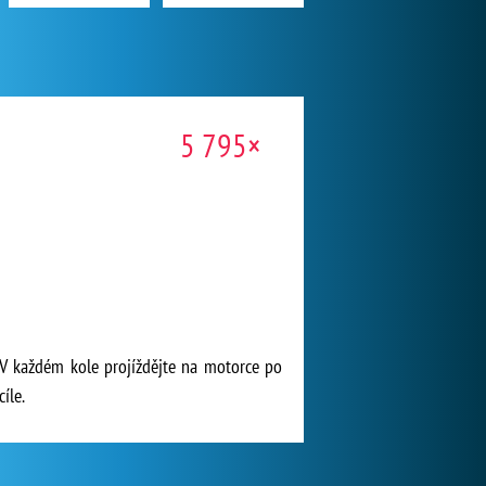
5 795×
 V každém kole projíždějte na motorce po
íle.