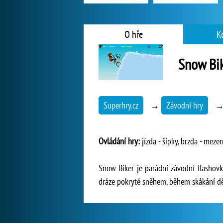
O hře
K
Snow Bi
Superhry.cz
→
Závodní hry
Ovládání hry:
jízda - šipky, brzda - mezer
Snow Biker je parádní závodní flashovk
dráze pokryté sněhem, během skákání děle