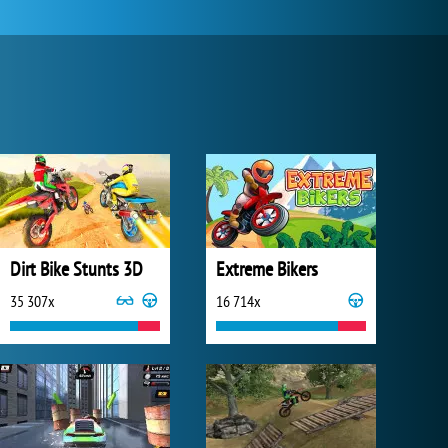
Dirt Bike Stunts 3D
Extreme Bikers
35 307x
16 714x