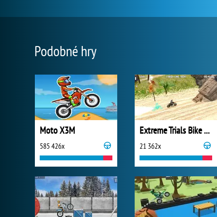
Podobné hry
Moto X3M
Extreme Trials Bike 2019
585 426x
21 362x