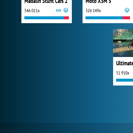
Madalin Stunt Cars 2
Moto X3M 3
546 011x
326 149x
51 910x