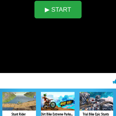
▶ START
Stunt Rider
Dirt Bike Extreme Parkour
Trial Bike Epic Stunts