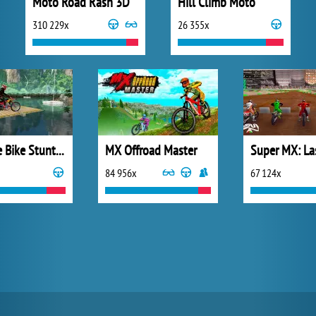
Moto Road Rash 3D
Hill Climb Moto
310 229x
26 355x
Ultimate Bike Stunts 2018
MX Offroad Master
84 956x
67 124x