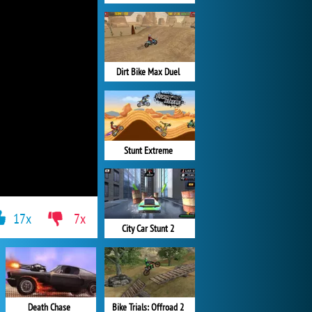
Dirt Bike Max Duel
Stunt Extreme
17x
7x
City Car Stunt 2
Bike Trials: Offroad 2
Death Chase