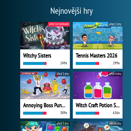
Nejnovější hry
před 16 hodinami
před 2 dny
Witchy Sisters
Tennis Masters 2026
249x
299x
před 3 dny
před 4 dny
Annoying Boss Punch Game
Witch Craft Potion Sort
309x
636x
před 5 dny
před 6 dny