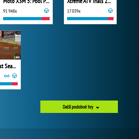
Moto X3M 5: Pool Party
Xtreme ATV Trials 2021
91 948x
17 039x
Super MX: Last Season
Další podobné hry