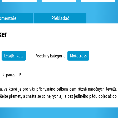
omentáře
Překladač
ker
→
Létající kola
Všechny kategorie:
Motocross
ník, pauza - P
a, ve které je pro vás přichystáno celkem osm různě náročných levelů.
jte přemety a snažte se co nejrychleji a bez jediného pádu dojet až do c