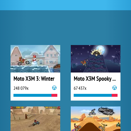
Moto X3M 3: Winter
Moto X3M Spooky Land
248 079x
67 437x