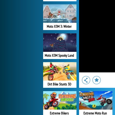
Moto X3M 3: Winter
Moto X3M Spooky Land
Dirt Bike Stunts 3D
Extreme Bikers
Extreme Moto Run