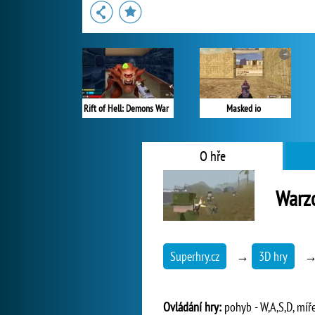
Rift of Hell: Demons War
Masked io
O hře
Warz
Superhry.cz
→
3D hry
Ovládání hry:
pohyb - W,A,S,D, míře