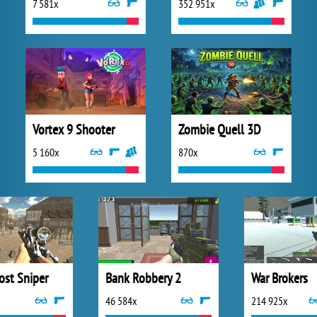
7 581x
352 951x
Vortex 9 Shooter
Zombie Quell 3D
5 160x
870x
ost Sniper
Bank Robbery 2
War Brokers
46 584x
214 925x