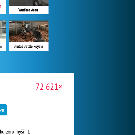
x
Warfare Area
Brutal Battle Royale
m
72 621×
ové
 kurzoru myši - L