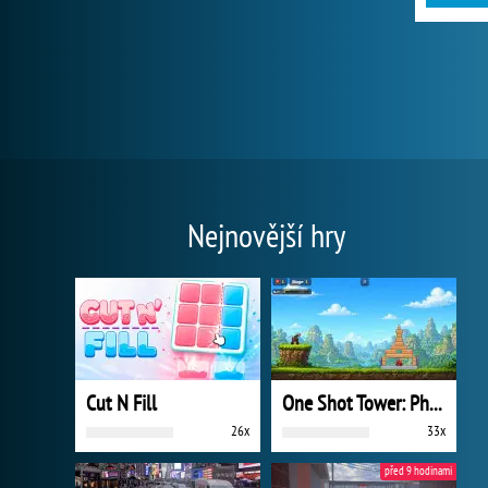
Nejnovější hry
Cut N Fill
One Shot Tower: Physics Destroyer
26x
33x
před 9 hodinami