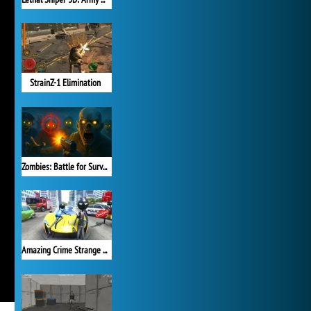
StrainZ-1 Elimination
Zombies: Battle for Survival
Amazing Crime Strange Stickman