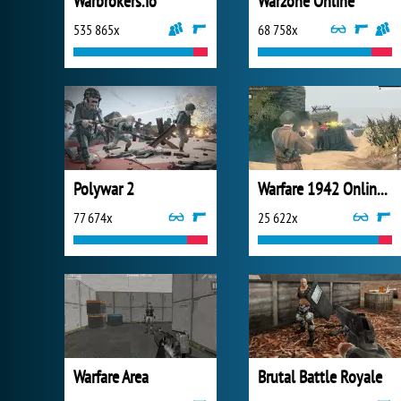
Warbrokers.io
Warzone Online
535 865x
68 758x
Polywar 2
Warfare 1942 Online Shooter
77 674x
25 622x
Warfare Area
Brutal Battle Royale