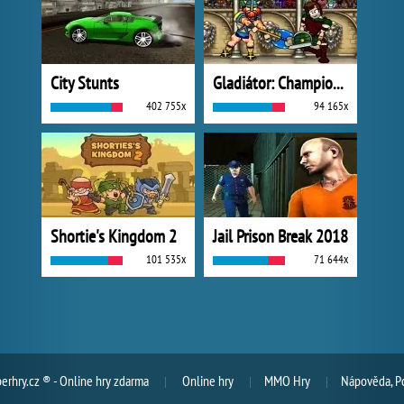
City Stunts
Gladiátor: Champions Sprint
402 755x
94 165x
Shortie's Kingdom 2
Jail Prison Break 2018
101 535x
71 644x
rhry.cz ® - Online hry zdarma
Online hry
MMO Hry
Nápověda, P