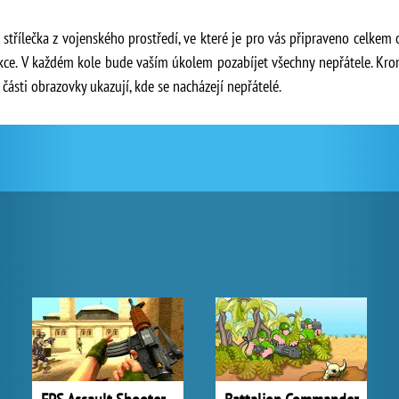
střílečka z vojenského prostředí, ve které je pro vás připraveno celkem
akce. V každém kole bude vaším úkolem pozabíjet všechny nepřátele. Kr
 části obrazovky ukazují, kde se nacházejí nepřátelé.