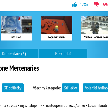
428x
69
Intrusion
Kogama: war4
Zombie Defense Tea
Komentáře (6)
Překladač
one Mercenaries
→
3D střílečky
Všechny kategorie:
Střílečky
Vojenští hrdin
ní a střelba - myš, nabíjení - R, nastoupení do vozu/tanku - E, uzamknutí