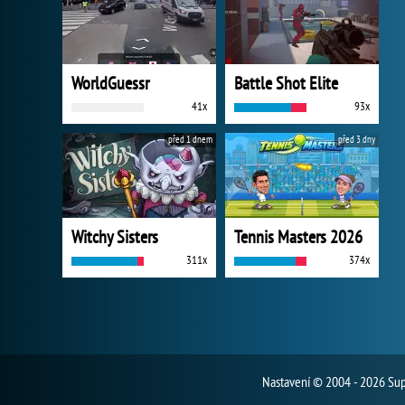
WorldGuessr
Battle Shot Elite
41x
93x
před 1 dnem
před 3 dny
Witchy Sisters
Tennis Masters 2026
311x
374x
Nastavení
© 2004 - 2026 Supe