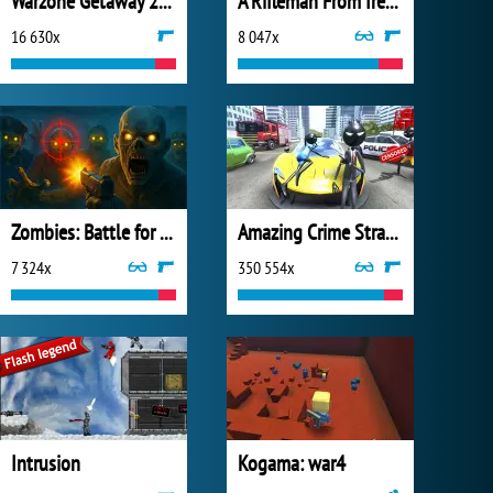
Warzone Getaway 2020
A Rifleman From Ireland
16 630x
8 047x
Zombies: Battle for Survival
Amazing Crime Strange Stickman
7 324x
350 554x
Intrusion
Kogama: war4