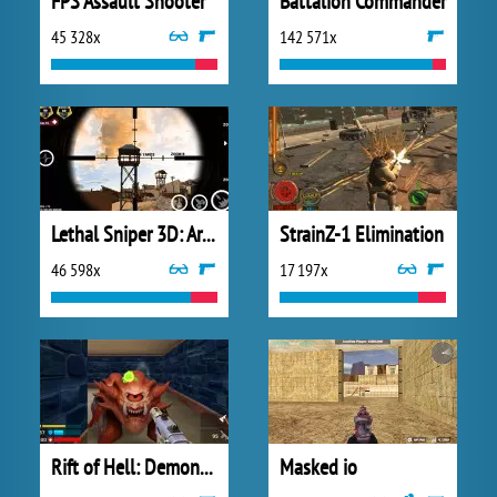
FPS Assault Shooter
Battalion Commander
45 328x
142 571x
Lethal Sniper 3D: Army Soldier
StrainZ-1 Elimination
46 598x
17 197x
Rift of Hell: Demons War
Masked io