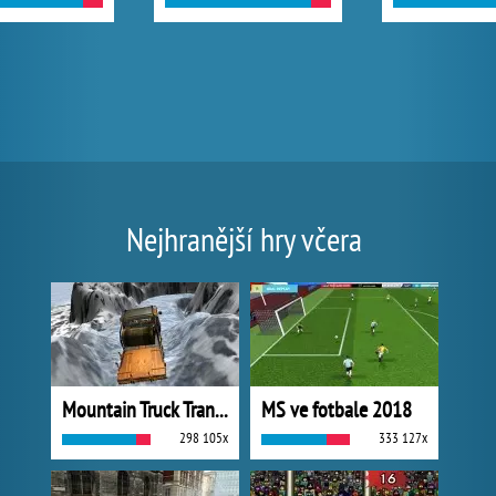
Nejhranější hry včera
Mountain Truck Transport
MS ve fotbale 2018
298 105x
333 127x