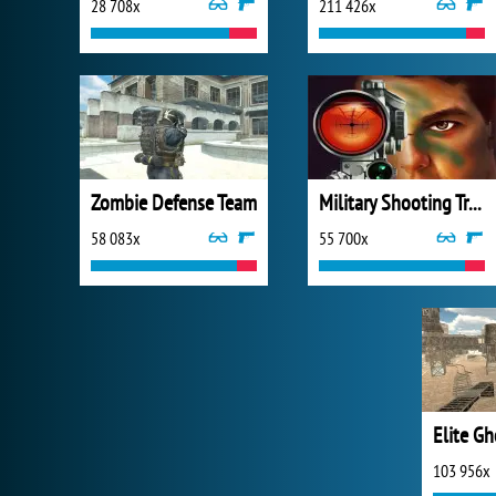
28 708x
211 426x
Zombie Defense Team
Military Shooting Training
58 083x
55 700x
Elite Gh
103 956x