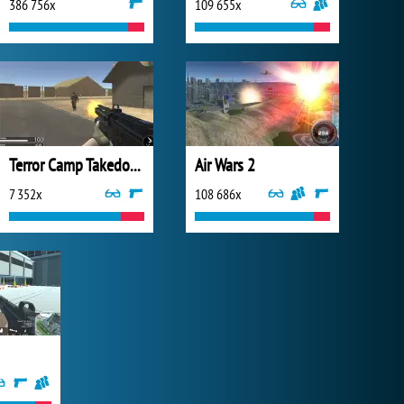
386 756x
109 655x
Terror Camp Takedown
Air Wars 2
7 352x
108 686x