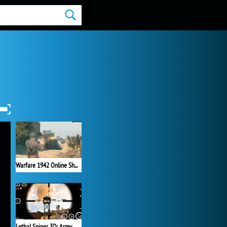
Warfare 1942 Online Shooter
Lethal Sniper 3D: Army Soldier